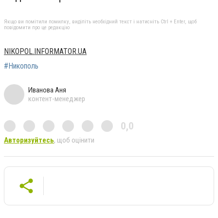
Якщо ви помітили помилку, виділіть необхідний текст і натисніть Ctrl + Enter, щоб
повідомити про це редакцію
NIKOPOL.INFORMATOR.UA
#Никополь
Иванова Аня
контент-менеджер
0,0
Авторизуйтесь
, щоб оцінити