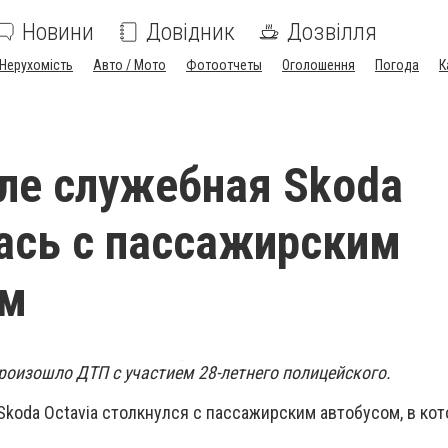
Новини
Довідник
Дозвілля
Нерухомість
Авто / Мото
Фотоотчеты
Оголошення
Погода
К
ле служебная Skoda
ась с пассажирским
ом
роизошло ДТП с участием 28-летнего полицейского.
koda Octavia столкнулся с пассажирским автобусом, в ко