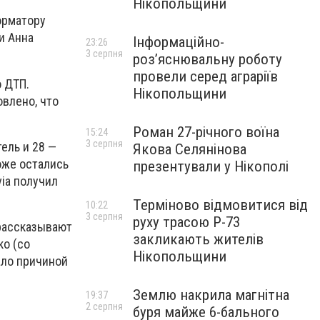
Нікопольщини
орматору
и Анна
Інформаційно-
23:26
3 серпня
роз’яснювальну роботу
провели серед аграріїв
 ДТП.
Нікопольщини
влено, что
Роман 27-річного воїна
15:24
3 серпня
ель и 28 —
Якова Селянінова
оже остались
презентували у Нікополі
ia получил
Терміново відмовитися від
10:22
3 серпня
руху трасою Р-73
 рассказывают
закликають жителів
ко (со
Нікопольщини
ало причиной
Землю накрила магнітна
19:37
2 серпня
буря майже 6-бального