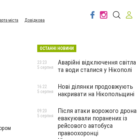
арта міста
Довідкова
ОСТАННІ НОВИНИ
Аварійні відключення світла
23:23
5 серпня
та води сталися у Нікополі
Нові ділянки продовжують
16:22
5 серпня
накривати на Нікопольщині
Після атаки ворожого дрона
09:20
5 серпня
евакуювали поранених із
рейсового автобуса
тором
правоохоронці