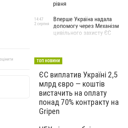
рівня
Вперше Україна надала
14:47
2 серпня
допомогу через Механізм
цивільного захисту ЄС
 оцінити
ТОП НОВИНИ
ЄС виплатив Україні 2,5
млрд євро — коштів
вистачить на оплату
понад 70% контракту на
Gripen