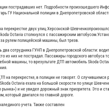
ации пострадавших нет. Подробности произошедшего Инф
тарь ГУ Национальной полиции в Днепропетровской област
0 на перекрестке двух улиц Херсонской-Шевченкопроизошло
oda Octavia столкнулся с пассажирским автобусом.Устано
 за рулем полицейской машины, был трезв.
ь два сотрудника ГУНП в Днепропетровской области: водит
то из них не пострадал. Пассажиры городского автобуса т
ебной машины, то врезультате ДТП автомобиль Skoda Octav
ния.
ТП на перекрестке, в полиции не говорят. О случившемся
Skoda Octavia ехала на большой скорости по улице Шевчен
 рынка») и не увидел дорожный знак приоритета. Это и ст
м, который двигался по главной дороге.
налединого учета. Также составлен