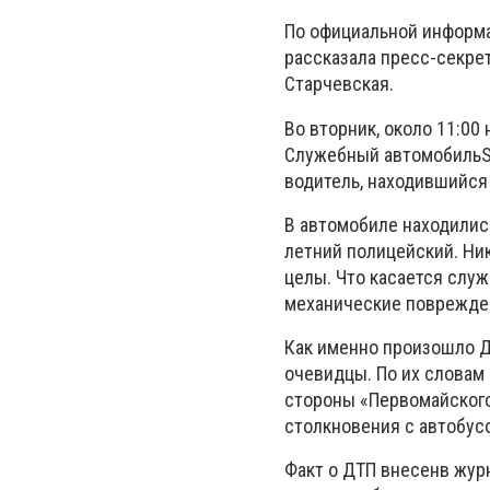
По официальной информ
рассказала пресс-секре
Старчевская.
Во вторник, около 11:0
Служебный автомобильSk
водитель, находившийся
В автомобиле находилис
летний полицейский. Ник
целы. Что касается служ
механические поврежде
Как именно произошло Д
очевидцы. По их словам 
стороны «Первомайского
столкновения с автобусо
Факт о ДТП внесенв жур