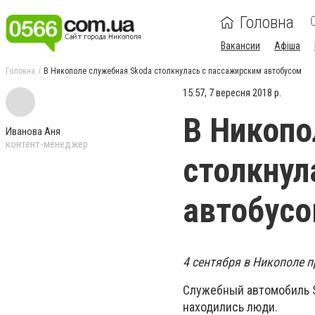
Головна
Вакансии
Афіша
Головна
В Никополе служебная Skoda столкнулась с пассажирским автобусом
15:57, 7 вересня 2018 р.
В Никопо
Иванова Аня
контент-менеджер
столкнул
автобус
4 сентября в Никополе п
Служебный автомобиль S
находились люди.