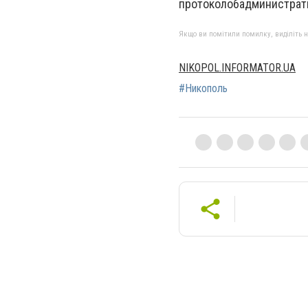
протоколобадминистрат
Якщо ви помітили помилку, виділіть нео
NIKOPOL.INFORMATOR.UA
#Никополь