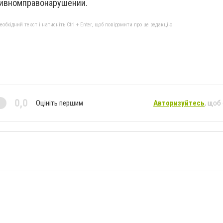
ивномправонарушении.
бхідний текст і натисніть Ctrl + Enter, щоб повідомити про це редакцію
0,0
Оцініть першим
Авторизуйтесь
, щоб