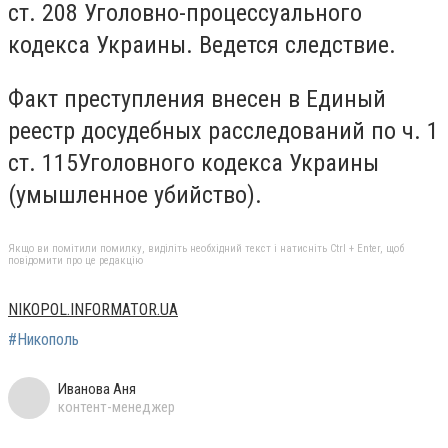
ст. 208 Уголовно-процессуального
кодекса Украины. Ведется следствие.
Факт преступления внесен в Единый
реестр досудебных расследований по ч. 1
ст. 115Уголовного кодекса Украины
(умышленное убийство).
Якщо ви помітили помилку, виділіть необхідний текст і натисніть Ctrl + Enter, щоб
повідомити про це редакцію
NIKOPOL.INFORMATOR.UA
#Никополь
Иванова Аня
контент-менеджер