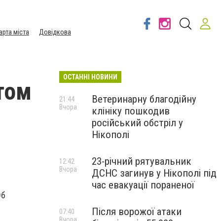
арта міста
Довідкова
ОСТАННІ НОВИНИ
том
Ветеринарну благодійну
21:44
Вчора
клініку пошкодив
російський обстріл у
Нікополі
23-річний рятувальник
12:42
Вчора
ДСНС загинув у Нікополі під
час евакуації пораненої
Об
Після ворожої атаки
07:40
Вчора