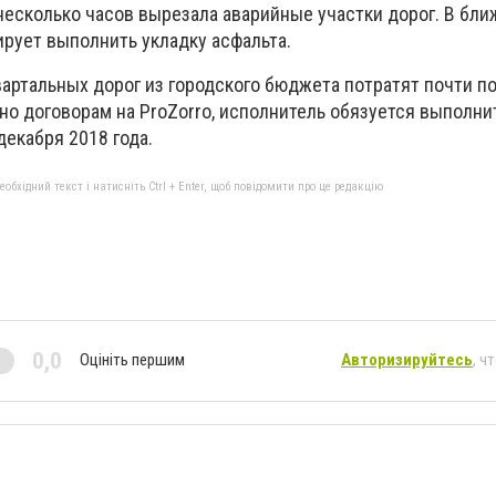
 несколько часов вырезала аварийные участки дорог. В бл
ирует выполнить укладку асфальта.
вартальных дорог из городского бюджета потратят почти п
но договорам на ProZorro, исполнитель обязуется выполни
екабря 2018 года.
бхідний текст і натисніть Ctrl + Enter, щоб повідомити про це редакцію
0,0
Оцініть першим
Авторизируйтесь
, ч