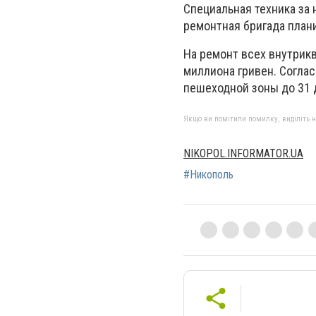
Специальная техника за
ремонтная бригада план
На ремонт всех внутрик
миллиона гривен. Соглас
пешеходной зоны до 31 д
Якщо ви помітили помилку, виділіть нео
NIKOPOL.INFORMATOR.UA
#Никополь