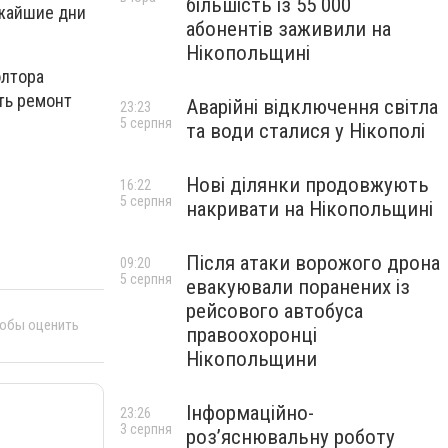
більшість із 55 000
ижайшие дни
абонентів заживили на
Нікопольщині
олтора
ть ремонт
Аварійні відключення світла
23:23
5 серпня
та води сталися у Нікополі
Нові ділянки продовжують
16:22
5 серпня
накривати на Нікопольщині
Після атаки ворожого дрона
09:20
5 серпня
евакуювали поранених із
рейсового автобуса
тобы оценить
правоохоронці
Нікопольщини
Інформаційно-
23:26
3 серпня
роз’яснювальну роботу