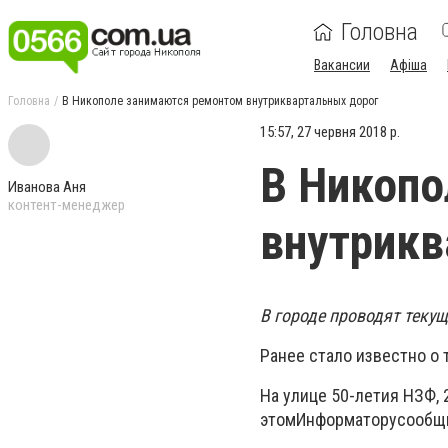
Головна
Вакансии
Афіша
Головна
В Никополе занимаются ремонтом внутриквартальных дорог
15:57, 27 червня 2018 р.
В Никопо
Иванова Аня
контент-менеджер
внутрикв
В городе проводят теку
Ранее стало известно о 
На улице 50-летия НЗФ, 
этомИнформаторусообщ