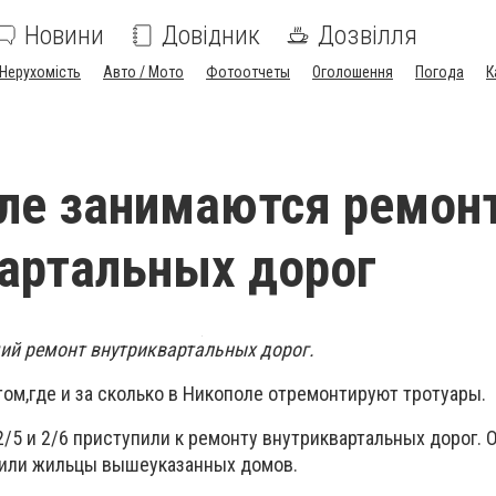
Новини
Довідник
Дозвілля
Нерухомість
Авто / Мото
Фотоотчеты
Оголошення
Погода
К
ле занимаются ремон
артальных дорог
щий ремонт внутриквартальных дорог.
том,где и за сколько в Никополе отремонтируют тротуары.
2/5 и 2/6 приступили к ремонту внутриквартальных дорог. 
или жильцы вышеуказанных домов.