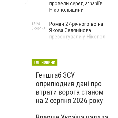
провели серед аграріїв
Нікопольщини
Роман 27-річного воїна
15:24
3 серпня
Якова Селянінова
презентували у Нікополі
ТОП НОВИНИ
Генштаб ЗСУ
оприлюднив дані про
втрати ворога станом
на 2 серпня 2026 року
Вперше Україна надала