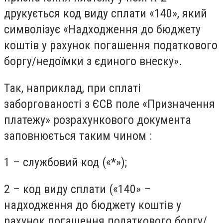
друкується код виду сплати «140», який
символізує «Надходження до бюджету
коштів у рахунок погашення податкового
боргу/недоїмки з єдиного внеску».
Так, наприклад, при сплаті
заборгованості з ЄСВ поле «Призначення
платежу» розрахункового документа
заповнюється таким чином :
1 – службовий код («*»);
2 – код виду сплати («140» –
надходження до бюджету коштів у
рахунок погашення податкового боргу/