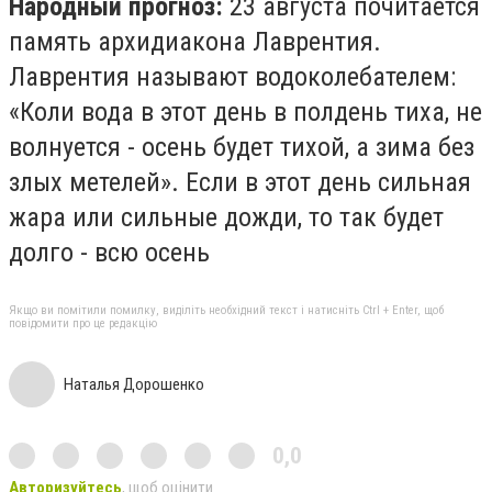
Народный прогноз:
23 августа почитается
память архидиакона Лаврентия.
Лаврентия называют водоколебателем:
«Коли вода в этот день в полдень тиха, не
волнуется - осень будет тихой, а зима без
злых метелей». Если в этот день сильная
жара или сильные дожди, то так будет
долго - всю осень
Якщо ви помітили помилку, виділіть необхідний текст і натисніть Ctrl + Enter, щоб
повідомити про це редакцію
Наталья Дорошенко
0,0
Авторизуйтесь
, щоб оцінити