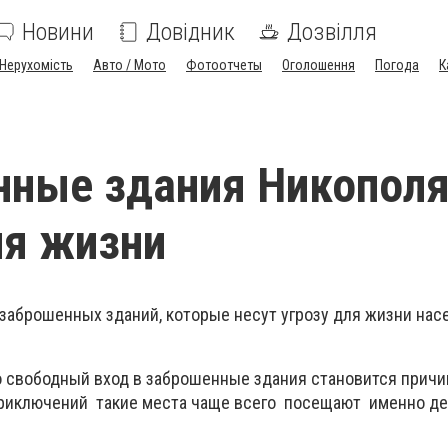
Новини
Довідник
Дозвілля
Нерухомість
Авто / Мото
Фотоотчеты
Оголошення
Погода
К
ные здания Никополя
ля жизни
заброшенных зданий, которые несут угрозу для жизни насе
 свободный вход в заброшенные здания становится причин
приключений такие места чаще всего посещают именно де