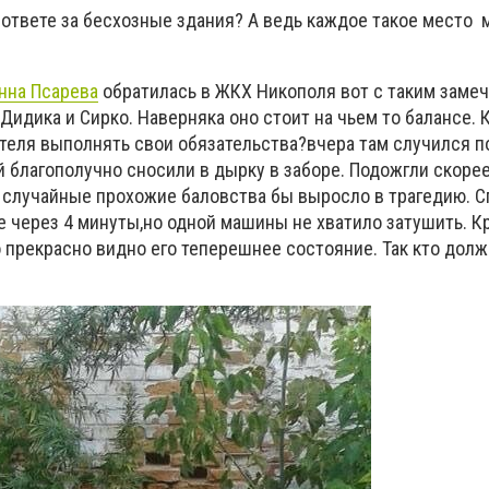
 ответе за бесхозные здания?
А ведь каждое такое место 
нна Псарева
обратилась в ЖКХ Никополя вот с таким заме
Дидика и Сирко. Наверняка оно стоит на чьем то балансе. 
теля выполнять свои обязательства?вчера там случился п
 благополучно сносили в дырку в заборе. Подожгли скорее
е случайные прохожие баловства бы выросло в трагедию. 
 через 4 минуты,но одной машины не хватило затушить. К
 прекрасно видно его теперешнее состояние. Так кто долж