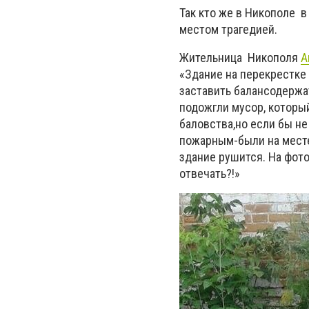
Так кто же в Никополе в
местом трагедией.
Жительница Никополя
А
«Здание на перекрестке 
заставить балансодержа
подожгли мусор, который
баловства,но если бы н
пожарным-были на месте
здание рушится. На фото
отвечать?!»