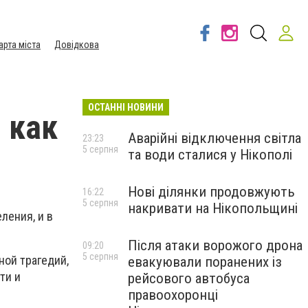
арта міста
Довідкова
ОСТАННІ НОВИНИ
 как
Аварійні відключення світла
23:23
5 серпня
та води сталися у Нікополі
Нові ділянки продовжують
16:22
5 серпня
накривати на Нікопольщині
ления, и в
Після атаки ворожого дрона
09:20
5 серпня
ой трагедий,
евакуювали поранених із
ти и
рейсового автобуса
правоохоронці