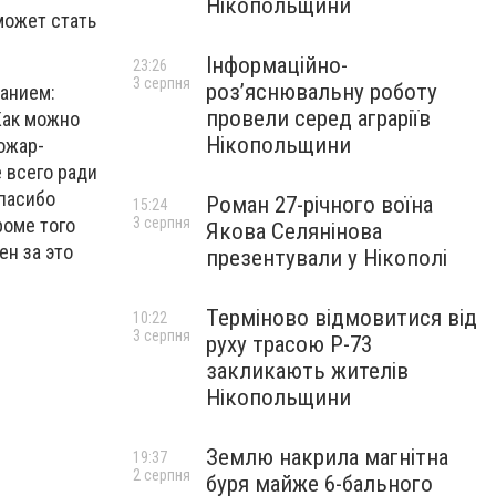
Нікопольщини
может стать
Інформаційно-
23:26
3 серпня
роз’яснювальну роботу
чанием:
провели серед аграріїв
Как можно
Нікопольщини
ожар-
 всего ради
Спасибо
Роман 27-річного воїна
15:24
роме того
3 серпня
Якова Селянінова
ен за это
презентували у Нікополі
Терміново відмовитися від
10:22
3 серпня
руху трасою Р-73
закликають жителів
Нікопольщини
Землю накрила магнітна
19:37
2 серпня
буря майже 6-бального