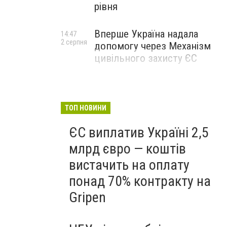
рівня
Вперше Україна надала
14:47
2 серпня
допомогу через Механізм
цивільного захисту ЄС
ТОП НОВИНИ
ЄС виплатив Україні 2,5
млрд євро — коштів
вистачить на оплату
понад 70% контракту на
Gripen