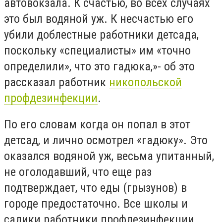
автовокзала. К счастью,
во всех случаях
это был
водяной уж. К несчастью его
убили доблестные работники детсада,
поскольку «специалисты» им «точно
определили», что это гадюка
,»
- об это
рассказал работник
никопольской
профдезинфекции
.
По его словам когда он
попал в этот
детсад, и лично осмотрел «гадюку». Это
оказался водяной уж, весьма упитанный,
не оголодавший, что еще раз
подтверждает
, что еды (грызунов) в
городе предостаточно. Все школы и
садики
работники профдезинфекции