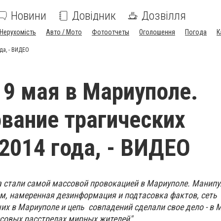
Новини
Довідник
Дозвілля
Нерухомість
Авто / Мото
Фотоотчеты
Оголошення
Погода
К
да, - ВИДЕО
 9 мая в Мариуполе.
вание трагических
2014 года, - ВИДЕО
а стали самой массовой провокацией в Мариуполе. Манип
, намеренная дезинформация и подтасовка фактов, сеть
их в Мариуполе и цепь совпадений сделали свое дело - в 
ссовых расстрелах мирных жителей".