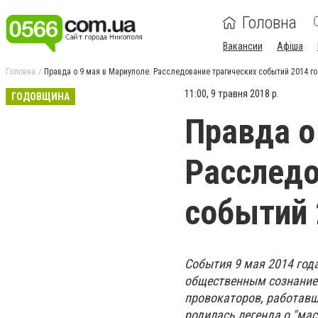
Головна
Вакансии
Афіша
Головна
Правда о 9 мая в Мариуполе. Расследование трагических событий 2014 го
11:00, 9 травня 2018 р.
ГОДОВЩИНА
Правда о
Расследо
событий 
События 9 мая 2014 год
общественным сознанием
провокаторов, работавш
родилась легенда о "ма