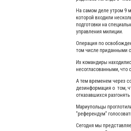
На самом деле утром 9 м
которой входили несколь
подготовки на специальн
управления милиции.
Операция по освобожде
том числе приданными си
Их командиры находилис
несогласованными, что с
А тем временем через с
дезинформация о том, ч
отказавшихся разгонять
Мариупольцы проглотили 
"референдум" голосовать
Сегодня мы представля