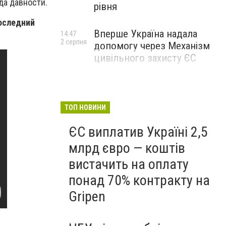
да давности.
рівня
Последний
Вперше Україна надала
14:47
2 серпня
допомогу через Механізм
цивільного захисту ЄС
ТОП НОВИНИ
ЄС виплатив Україні 2,5
млрд євро — коштів
вистачить на оплату
понад 70% контракту на
Gripen