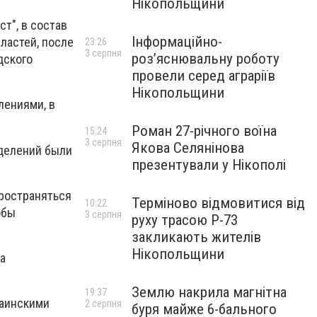
Нікопольщини
т", в состав
Інформаційно-
ластей, после
23:26
3 серпня
роз’яснювальну роботу
дского
провели серед аграріїв
Нікопольщини
лениями, в
Роман 27-річного воїна
15:24
3 серпня
Якова Селянінова
зделений были
презентували у Нікополі
пространяться
Терміново відмовитися від
10:22
обы
3 серпня
руху трасою Р-73
закликають жителів
Нікопольщини
а
Землю накрила магнітна
19:37
раинскими
2 серпня
буря майже 6-бального