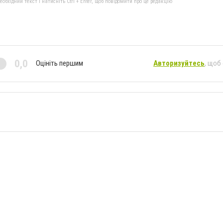
бхідний текст і натисніть Ctrl + Enter, щоб повідомити про це редакцію
0,0
Оцініть першим
Авторизуйтесь
, щоб