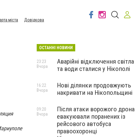
арта міста
Довідкова
ОСТАННІ НОВИНИ
Аварійні відключення світла
23:23
Вчора
та води сталися у Нікополі
Нові ділянки продовжують
16:22
Вчора
накривати на Нікопольщині
Після атаки ворожого дрона
09:20
уляция
Вчора
евакуювали поранених із
рейсового автобуса
Мариуполе
правоохоронці