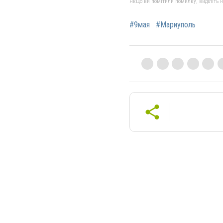
Якщо ви помітили помилку, виділіть нео
#9мая
#Мариуполь