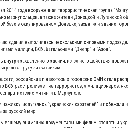
ая 2014 года вооруженная террористическая группа "Мангус
ко мариупольцев, а также жители Донецкой и Луганской об
ой базе в оккупированном Донецке, захватили здание горо
нию здания выполнялась несколькими силовыми подразде
лами милиции, ВСУ, батальонами "Днепр" и "Азов".
ь внутри захваченного здания, из-за чего действия подра
ыграло на руку захватчикам.
оцсети, российские и некоторые городские СМИ стала рас
то ВСУ расстреливает не террористов, а милиционеров, як
 сепаратистские митинги в Мариуполе.
наживку, испугались "украинских карателей" и побежали н
 за русский мир.
ем вашему вниманию документальный фильм, отснятый ук