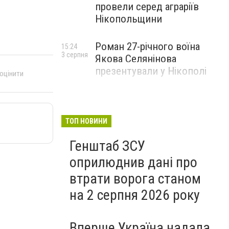
провели серед аграріїв
Нікопольщини
Роман 27-річного воїна
15:24
3 серпня
Якова Селянінова
презентували у Нікополі
 оцінити
ТОП НОВИНИ
Генштаб ЗСУ
оприлюднив дані про
втрати ворога станом
на 2 серпня 2026 року
Вперше Україна надала