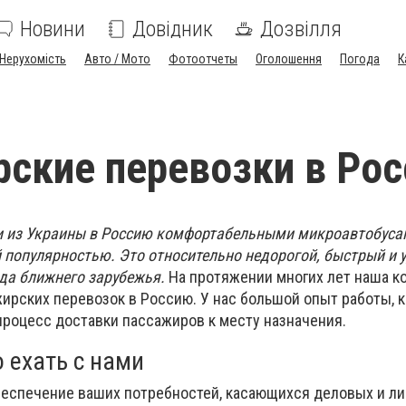
Новини
Довідник
Дозвілля
Нерухомість
Авто / Мото
Фотоотчеты
Оголошення
Погода
К
ские перевозки в Ро
и из Украины в Россию комфортабельными микроавтобуса
 популярностью. Это относительно недорогой, быстрый и 
ода ближнего зарубежья.
На протяжении многих лет наша к
жирских перевозок в Россию. У нас большой опыт работы, 
процесс доставки пассажиров к месту назначения.
 ехать с нами
обеспечение ваших потребностей, касающихся деловых и л