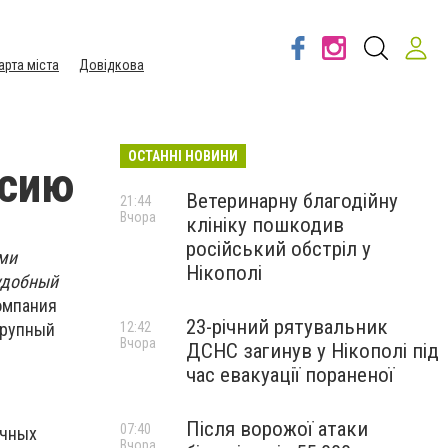
арта міста
Довідкова
ОСТАННІ НОВИНИ
ссию
Ветеринарну благодійну
21:44
Вчора
клініку пошкодив
російський обстріл у
ми
Нікополі
удобный
омпания
23-річний рятувальник
крупный
12:42
Вчора
ДСНС загинув у Нікополі під
час евакуації пораненої
Після ворожої атаки
07:40
ичных
Вчора