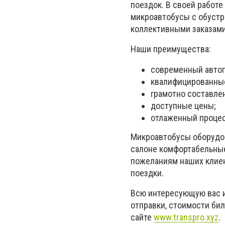
поездок. В своей работе
микроавтобусы с обустр
коллективными заказами
Наши преимущества:
современный автоп
квалифицированные
грамотно составле
доступные цены;
отлаженный процес
Микроавтобусы оборудов
салоне комфортабельные
пожеланиям наших клиен
поездки.
Всю интересующую вас 
отправки, стоимости бил
сайте
www.transpro.xyz
.