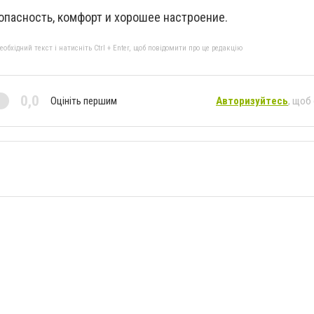
зопасность, комфорт и хорошее настроение.
бхідний текст і натисніть Ctrl + Enter, щоб повідомити про це редакцію
0,0
Оцініть першим
Авторизуйтесь
, щоб