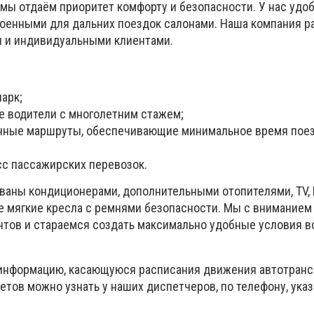
 мы отдаём приоритет комфорту и безопасности. У нас удо
оенными для дальних поездок салонами. Наша компания р
 и индивидуальными клиентами.
арк;
 водители с многолетним стажем;
нные маршруты, обеспечивающие минимальное время поез
с пассажирских перевозок.
аны кондиционерами, дополнительными отопителями, TV, DV
 мягкие кресла с ремнями безопасности. Мы с вниманием
тов и стараемся создать максимально удобные условия в
информацию, касающуюся расписания движения автотранс
етов можно узнать у наших диспетчеров, по телефону, ука