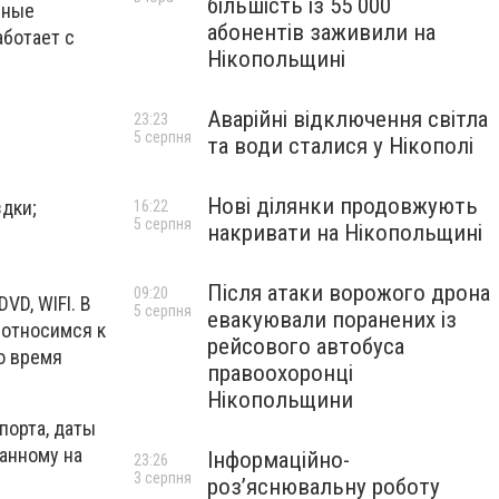
більшість із 55 000
бные
абонентів заживили на
аботает с
Нікопольщині
Аварійні відключення світла
23:23
5 серпня
та води сталися у Нікополі
Нові ділянки продовжують
дки;
16:22
5 серпня
накривати на Нікопольщині
Після атаки ворожого дрона
09:20
D, WIFI. В
5 серпня
евакуювали поранених із
 относимся к
рейсового автобуса
о время
правоохоронці
Нікопольщини
порта, даты
занному на
Інформаційно-
23:26
3 серпня
роз’яснювальну роботу