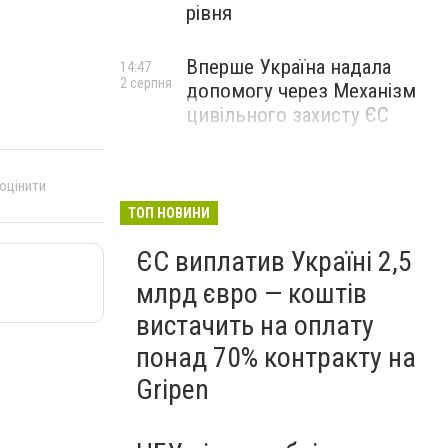
рівня
Вперше Україна надала
14:47
2 серпня
допомогу через Механізм
цивільного захисту ЄС
 оцінити
ТОП НОВИНИ
ЄС виплатив Україні 2,5
млрд євро — коштів
вистачить на оплату
понад 70% контракту на
Gripen