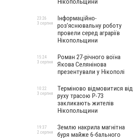
Нікопольщини
Інформаційно-
23:26
3 серпня
роз’яснювальну роботу
провели серед аграріїв
Нікопольщини
Роман 27-річного воїна
15:24
3 серпня
Якова Селянінова
презентували у Нікополі
Терміново відмовитися від
10:22
3 серпня
руху трасою Р-73
закликають жителів
Нікопольщини
Землю накрила магнітна
19:37
2 серпня
буря майже 6-бального