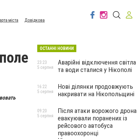
арта міста
Довідкова
ОСТАННІ НОВИНИ
ополе
Аварійні відключення світла
23:23
5 серпня
та води сталися у Нікополі
Нові ділянки продовжують
16:22
5 серпня
накривати на Нікопольщині
твовать
Після атаки ворожого дрона
09:20
5 серпня
евакуювали поранених із
рейсового автобуса
правоохоронці