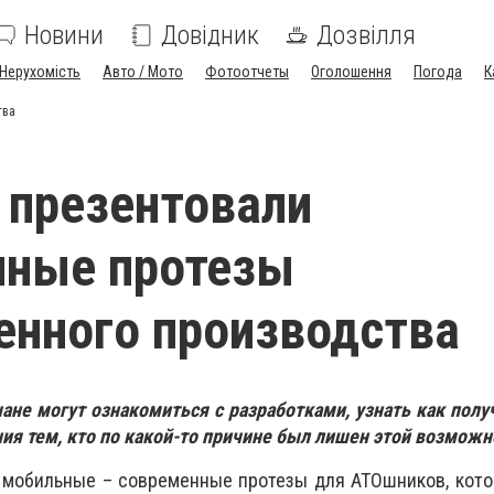
Новини
Довідник
Дозвілля
Нерухомість
Авто / Мото
Фотоотчеты
Оголошення
Погода
К
тва
 презентовали
нные протезы
енного производства
ане могут ознакомиться с разработками, узнать как получ
ия тем, кто по какой-то причине был лишен этой возможн
 мобильные – современные протезы для АТОшников, кото