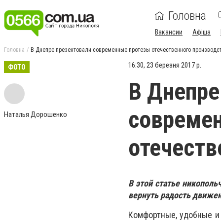
Головна
Вакансии
Афіша
Головна
В Днепре презентовали современные протезы отечественного производс
16:30, 23 березня 2017 р.
ФОТО
В Днепре
совреме
Наталья Дорошенко
отечеств
В этой статье никопольч
вернуть радость движен
Комфортные, удобные и