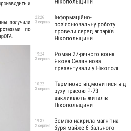
Нікопольщини
производить и
Інформаційно-
23:26
ины получили
3 серпня
роз’яснювальну роботу
ротезами по
провели серед аграріїв
прОГА.
Нікопольщини
Роман 27-річного воїна
15:24
3 серпня
Якова Селянінова
презентували у Нікополі
Терміново відмовитися від
10:22
3 серпня
руху трасою Р-73
закликають жителів
Нікопольщини
Землю накрила магнітна
19:37
2 серпня
буря майже 6-бального