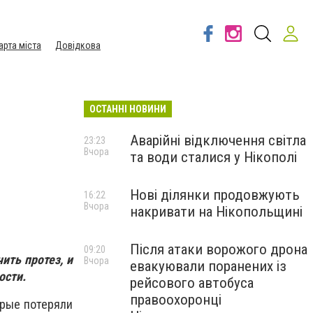
арта міста
Довідкова
ОСТАННІ НОВИНИ
Аварійні відключення світла
23:23
Вчора
та води сталися у Нікополі
Нові ділянки продовжують
16:22
Вчора
накривати на Нікопольщині
Після атаки ворожого дрона
09:20
ить протез, и
Вчора
евакуювали поранених із
ости.
рейсового автобуса
правоохоронці
рые потеряли