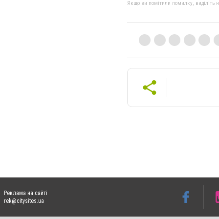
Якщо ви помітили помилку, виділіть нео
Реклама на сайті
rek@citysites.ua