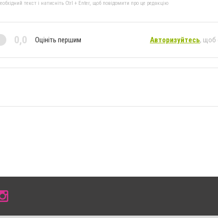
бхідний текст і натисніть Ctrl + Enter, щоб повідомити про це редакцію
0,0
Оцініть першим
Авторизуйтесь
, щоб