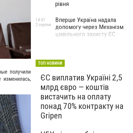
рівня
Вперше Україна надала
14:47
2 серпня
допомогу через Механізм
цивільного захисту ЄС
ТОП НОВИНИ
рые получили
ЄС виплатив Україні 2,5
 изменилась,
млрд євро — коштів
вистачить на оплату
понад 70% контракту на
Gripen