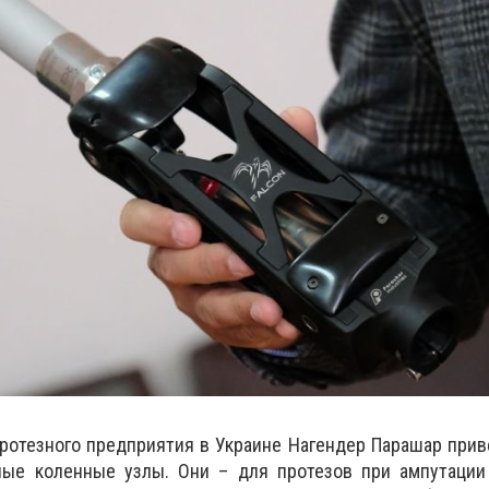
ротезного предприятия в Украине Нагендер Парашар прив
ые коленные узлы. Они – для протезов при ампутации н