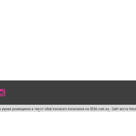
 умови розміщення в тексті обов'язкового посилання на 0566.com.ua - Сайт міста Нік
сті або в якості джерела. Порушення виняткових прав переслідується Законом.
ський спецпроєкт", "Політичні новини", "Пресреліз", "PR", "Офіційно", "Політична рек