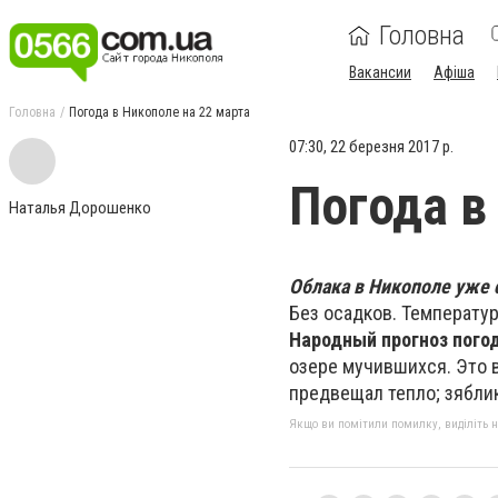
Головна
Вакансии
Афіша
Головна
Погода в Никополе на 22 марта
07:30, 22 березня 2017 р.
Погода в
Наталья Дорошенко
Облака в Никополе уже с
Без осадков. Температура
Народный прогноз пого
озере мучившихся. Это 
предвещал тепло; зяблик
Якщо ви помітили помилку, виділіть нео