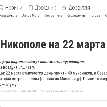
Новини
Довідник
Дозвілля
Нерухомість
Авто / Мото
Фотоотчеты
Оголошення
Погода
К
 Никополе на 22 марта
 утра надолго займут свое место под солнцем.
 воздуха 0°...+11°С.
ды:
22 марта отмечается день памяти 40 мучеников, в Сев
вторая встреча весны (первая на Масленицу). Прилет жаво
 — стужу.
бхідний текст і натисніть Ctrl + Enter, щоб повідомити про це редакцію