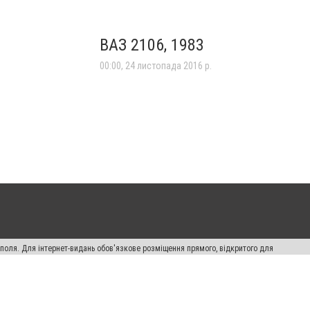
ВАЗ 2106, 1983
00:00, 24 листопада 2016 р.
ополя. Для інтернет-видань обов'язкове розміщення прямого, відкритого для
лама" публікуються на правах реклами.