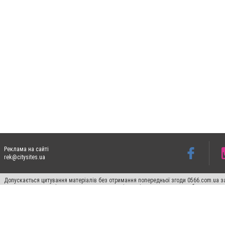
Реклама на сайті
rek@citysites.ua
Допускається цитування матеріалів без отримання попередньої згоди 0566.com.ua за
пошукових систем гіперпосилання на цитовані статті не нижче другого абзацу в тек
Матеріали з плашками "Новини компаній", "Промо", "Партнерський матеріал", "Партнер