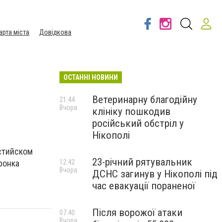
арта міста
Довідкова
ОСТАННІ НОВИНИ
Ветеринарну благодійну
21:44
Вчора
клініку пошкодив
російський обстріл у
Нікополі
астийском
23-річний рятувальник
ронка
12:42
Вчора
ДСНС загинув у Нікополі під
час евакуації пораненої
Після ворожої атаки
07:40
Вчора