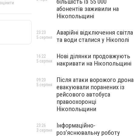
більшість із 55 000
 оцінити
абонентів заживили на
Нікопольщині
Аварійні відключення світла
23:23
5 серпня
та води сталися у Нікополі
Нові ділянки продовжують
16:22
5 серпня
накривати на Нікопольщині
Після атаки ворожого дрона
09:20
5 серпня
евакуювали поранених із
рейсового автобуса
правоохоронці
Нікопольщини
Інформаційно-
23:26
3 серпня
роз’яснювальну роботу