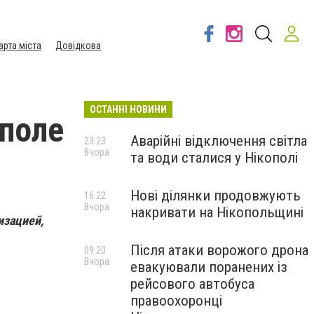
арта міста
Довідкова
ОСТАННІ НОВИНИ
ополе
Аварійні відключення світла
23:23
Вчора
та води сталися у Нікополі
Нові ділянки продовжують
16:22
Вчора
накривати на Нікопольщині
изацией,
Після атаки ворожого дрона
09:20
Вчора
евакуювали поранених із
рейсового автобуса
правоохоронці