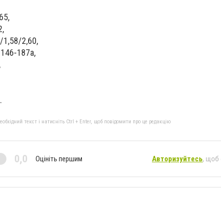
65,
2,
/1,58/2,60,
 146-187а,
,
.
бхідний текст і натисніть Ctrl + Enter, щоб повідомити про це редакцію
0,0
Оцініть першим
Авторизуйтесь
, щоб