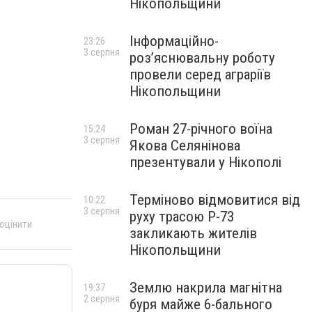
Нікопольщини
Інформаційно-
23:26
3 серпня
роз’яснювальну роботу
провели серед аграріїв
Нікопольщини
Роман 27-річного воїна
15:24
3 серпня
Якова Селянінова
презентували у Нікополі
Терміново відмовитися від
10:22
3 серпня
руху трасою Р-73
 оцінити
закликають жителів
Нікопольщини
Землю накрила магнітна
19:37
2 серпня
буря майже 6-бального