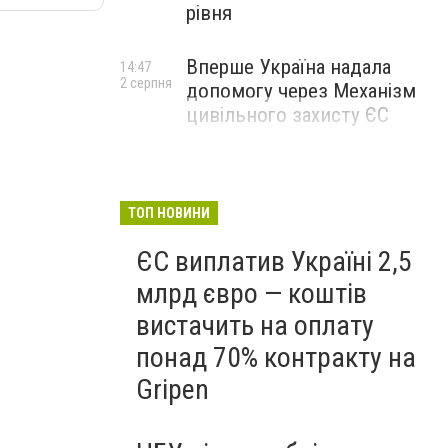
рівня
Вперше Україна надала
14:47
2 серпня
допомогу через Механізм
цивільного захисту ЄС
ТОП НОВИНИ
ЄС виплатив Україні 2,5
млрд євро — коштів
вистачить на оплату
понад 70% контракту на
Gripen