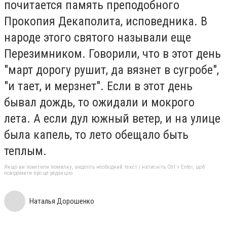
почитается память преподобного
Прокопия Декаполита, исповедника. В
народе этого святого называли еще
Перезимником. Говорили, что в этот день
"март дорогу рушит, да вязнет в сугробе",
"и тает, и мерзнет". Если в этот день
бывал дождь, то ожидали и мокрого
лета. А если дул южный ветер, и на улице
была капель, то лето обещало быть
теплым.
Якщо ви помітили помилку, виділіть необхідний текст і натисніть Ctrl + Enter, щоб
повідомити про це редакцію
Наталья Дорошенко