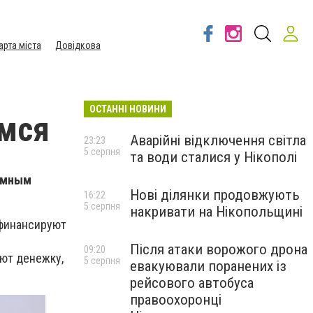
арта міста
Довідкова
ОСТАННІ НОВИНИ
имся
Аварійні відключення світла
23:23
5 серпня
та води сталися у Нікополі
домным
Нові ділянки продовжують
16:22
5 серпня
накривати на Нікопольщині
 финансируют
Після атаки ворожого дрона
09:20
ют денежку,
5 серпня
евакуювали поранених із
рейсового автобуса
правоохоронці