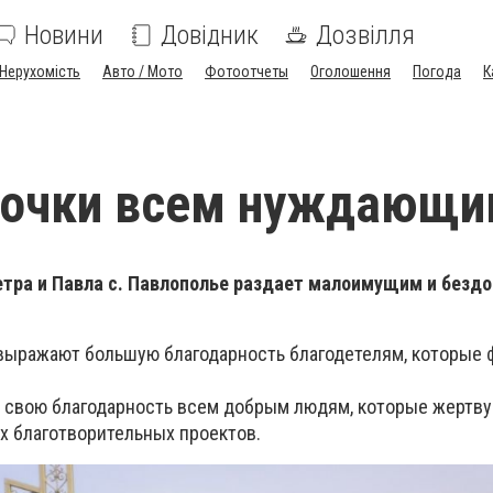
Новини
Довідник
Дозвілля
Нерухомість
Авто / Мото
Фотоотчеты
Оголошення
Погода
К
улочки всем нуждающ
етра и Павла с. Павлополье раздает малоимущим и без
выражают большую благодарность благодетелям, которые
 свою благодарность всем добрым людям, которые жертву
х благотворительных проектов.