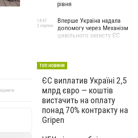
рівня
Вперше Україна надала
14:47
2 серпня
допомогу через Механізм
цивільного захисту ЄС
ТОП НОВИНИ
ЄС виплатив Україні 2,5
млрд євро — коштів
 оцінити
вистачить на оплату
понад 70% контракту на
Gripen