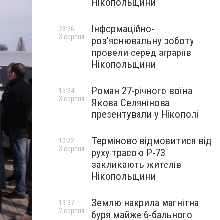
Нікопольщини
Інформаційно-
23:26
3 серпня
роз’яснювальну роботу
провели серед аграріїв
Нікопольщини
Роман 27-річного воїна
15:24
3 серпня
Якова Селянінова
презентували у Нікополі
Терміново відмовитися від
10:22
3 серпня
руху трасою Р-73
закликають жителів
Нікопольщини
Землю накрила магнітна
19:37
2 серпня
буря майже 6-бального