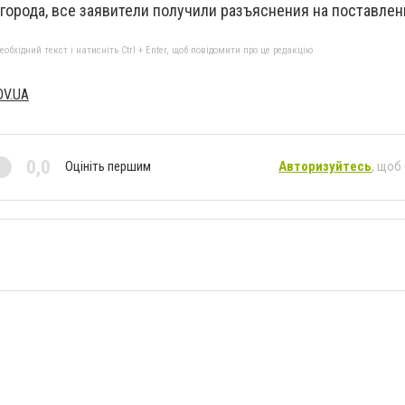
 города, все заявители получили разъяснения на поставле
бхідний текст і натисніть Ctrl + Enter, щоб повідомити про це редакцію
V.UA
0,0
Оцініть першим
Авторизуйтесь
, щоб