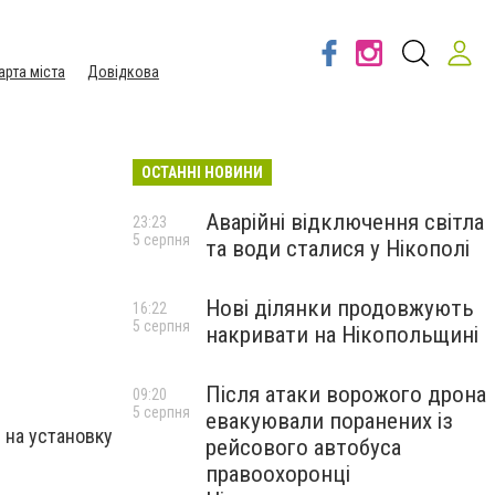
арта міста
Довідкова
ОСТАННІ НОВИНИ
Аварійні відключення світла
23:23
5 серпня
та води сталися у Нікополі
Нові ділянки продовжують
16:22
5 серпня
накривати на Нікопольщині
Після атаки ворожого дрона
09:20
5 серпня
евакуювали поранених із
 на установку
рейсового автобуса
правоохоронці