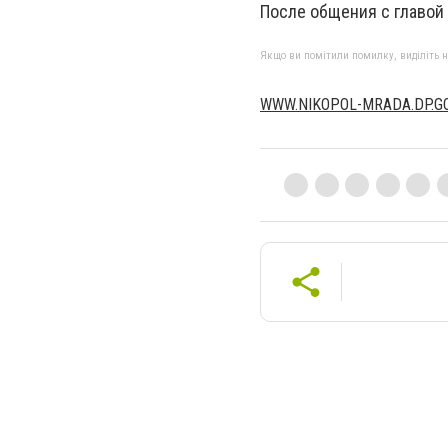
После общения с главой
Якщо ви помітили помилку, виділіть нео
WWW.NIKOPOL-MRADA.DP.GO