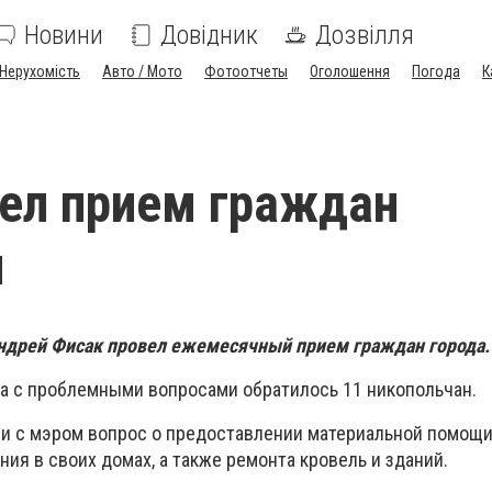
Новини
Довідник
Дозвілля
Нерухомість
Авто / Мото
Фотоотчеты
Оголошення
Погода
К
ел прием граждан
я
Андрей Фисак провел ежемесячный прием граждан города.
ода с проблемными вопросами обратилось 11 никопольчан.
и с мэром вопрос о предоставлении материальной помощи
ия в своих домах, а также ремонта кровель и зданий.