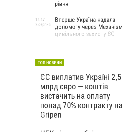
рівня
Вперше Україна надала
14:47
2 серпня
допомогу через Механізм
цивільного захисту ЄС
ТОП НОВИНИ
ЄС виплатив Україні 2,5
млрд євро — коштів
вистачить на оплату
понад 70% контракту на
Gripen