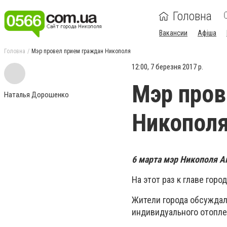
Головна
Вакансии
Афіша
Головна
Мэр провел прием граждан Никополя
12:00, 7 березня 2017 р.
Мэр пров
Наталья Дорошенко
Никопол
6 марта мэр Никополя 
На этот раз к главе гор
Жители города обсуждал
индивидуального отоплен