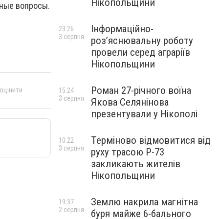
Нікопольщини
нные вопросы.
Інформаційно-
23:26
3 серпня
роз’яснювальну роботу
провели серед аграріїв
Нікопольщини
Роман 27-річного воїна
 оцінити
15:24
3 серпня
Якова Селянінова
презентували у Нікополі
Терміново відмовитися від
10:22
3 серпня
руху трасою Р-73
закликають жителів
Нікопольщини
Землю накрила магнітна
19:37
2 серпня
буря майже 6-бального