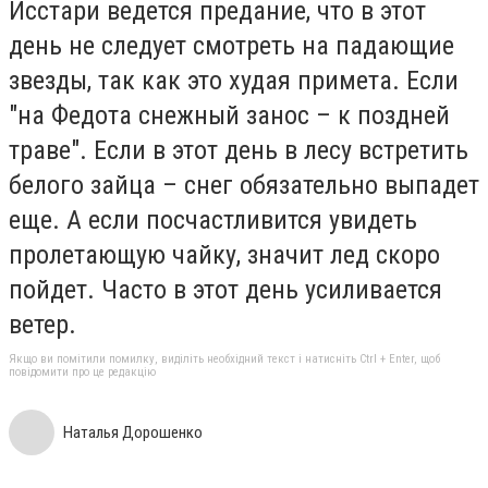
Исстари ведется предание, что в этот
день не следует смотреть на падающие
звезды, так как это худая примета. Если
"на Федота снежный занос – к поздней
траве". Если в этот день в лесу встретить
белого зайца – снег обязательно выпадет
еще. А если посчастливится увидеть
пролетающую чайку, значит лед скоро
пойдет. Часто в этот день усиливается
ветер.
Якщо ви помітили помилку, виділіть необхідний текст і натисніть Ctrl + Enter, щоб
повідомити про це редакцію
Наталья Дорошенко