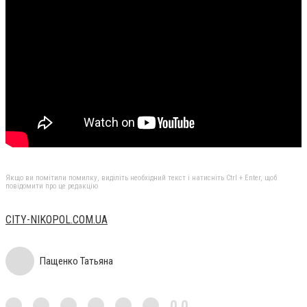
Якщо ви помітили помилку, виділіть необхідний текст і натисніть Ctrl + Enter, щоб
повідомити про це редакцію
CITY-NIKOPOL.COM.UA
Пащенко Татьяна
0,0