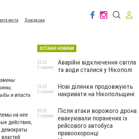
арта міста
Довідкова
ОСТАННІ НОВИНИ
Аварійні відключення світла
23:23
5 серпня
та води сталися у Нікополі
измены
Нові ділянки продовжують
шины,
16:22
5 серпня
накривати на Нікопольщині
дьбы и впасть
Після атаки ворожого дрона
09:20
блемы на нее
5 серпня
евакуювали поранених із
вые действия,
рейсового автобуса
, демократы
правоохоронці
 властей