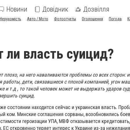
Новини
Довідник
Дозвілля
Нерухомість
Авто / Мото
Фотоотчеты
Оголошення
Погода
К
 ли власть суицид?
ет плохо, на него наваливаются проблемы со всех сторон: 
я работы, дети, связавшиеся с плохой компанией, угон ма
е и т.д , то такой человек может не выдержать ударов су
вершить суицид.
же состоянии находится сейчас и украинская власть. Про
ый ком. Минские соглашения сорваны, возобновились бое
устимости героизации УПА, МВФ отказывается кредитовать
 ЕС откровенно теряет интерес к Украине из-за нежелания