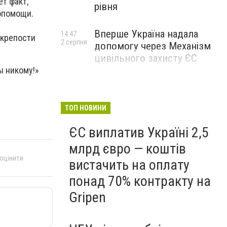
ет факт,
рівня
опомощи.
Вперше Україна надала
14:47
 крепости
2 серпня
допомогу через Механізм
цивільного захисту ЄС
ы никому!»
ТОП НОВИНИ
ЄС виплатив Україні 2,5
млрд євро — коштів
 оцінити
вистачить на оплату
понад 70% контракту на
Gripen