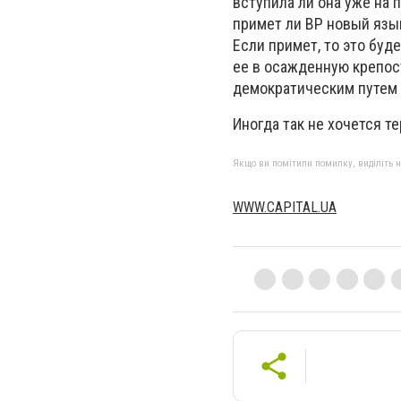
вступила ли она уже на 
примет ли ВР новый язы
Если примет, то это бу
ее в осажденную крепос
демократическим путем
Иногда так не хочется т
Якщо ви помітили помилку, виділіть нео
WWW.CAPITAL.UA