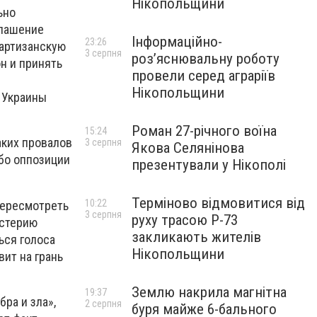
Нікопольщини
ьно
глашение
Інформаційно-
23:26
партизанскую
3 серпня
роз’яснювальну роботу
н и принять
провели серед аграріїв
»
Нікопольщини
 Украины
Роман 27-річного воїна
15:24
аких провалов
3 серпня
Якова Селянінова
ибо оппозиции
презентували у Нікополі
Терміново відмовитися від
10:22
пересмотреть
3 серпня
руху трасою Р-73
истерию
закликають жителів
ься голоса
Нікопольщини
вит на грань
Землю накрила магнітна
19:37
ра и зла»,
2 серпня
буря майже 6-бального