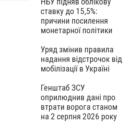
НБУ підняв облікову
ставку до 15,5%:
причини посилення
монетарної політики
Уряд змінив правила
надання відстрочок від
мобілізації в Україні
Генштаб ЗСУ
оприлюднив дані про
втрати ворога станом
на 2 серпня 2026 року