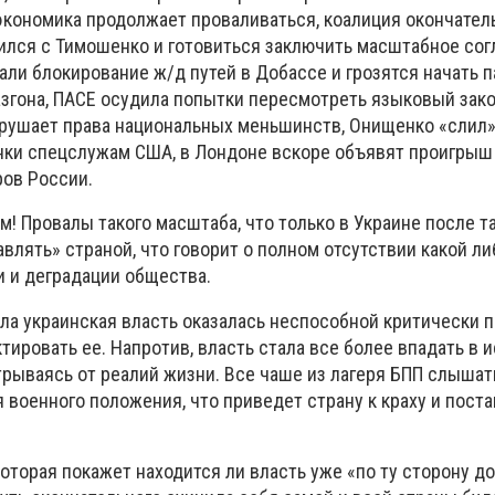
 экономика продолжает проваливаться, коалиция окончател
тился с Тимошенко и готовиться заключить масштабное со
али блокирование ж/д путей в Добассе и грозятся начать 
азгона, ПАСЕ осудила попытки пересмотреть языковый зако
арушает права национальных меньшинств, Онищенко «слил
ки спецслужам США, в Лондоне вскоре объявят проигрыш
ров России.
! Провалы такого масштаба, что только в Украине после т
влять» страной, что говорит о полном отсутствии какой л
и и деградации общества.
ала украинская власть оказалась неспособной критически 
тировать ее. Напротив, власть стала все более впадать в 
трываясь от реалий жизни. Все чаше из лагеря БПП слышат
военного положения, что приведет страну к краху и поста
оторая покажет находится ли власть уже «по ту сторону доб