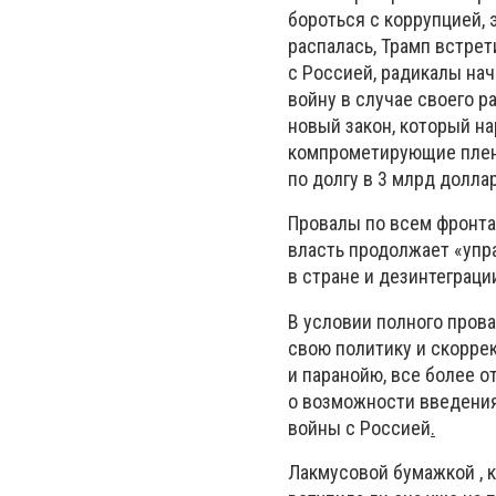
бороться с коррупцией,
распалась, Трамп встре
с Россией, радикалы нач
войну в случае своего р
новый закон, который н
компрометирующие плен
по долгу в 3 млрд долла
Провалы по всем фронтам
власть продолжает «упра
в стране и дезинтеграци
В условии полного пров
свою политику и скоррек
и паранойю, все более о
о возможности введения 
войны с Россией
.
Лакмусовой бумажкой , к