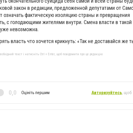
путь окончательного суицида себя самой и всей страны буд
ковой закон в редакции, предложенной депутатами от Сам
дет означать фактическую изоляцию страны и превращения
ть, с голодающими жителями внутри. Смена власти в такой
 уже невозможна.
ерять власть что хочется крикнуть: «Так не доставайся же т
бхідний текст і натисніть Ctrl + Enter, щоб повідомити про це редакцію
0,0
Оцініть першим
Авторизуйтесь
, щоб