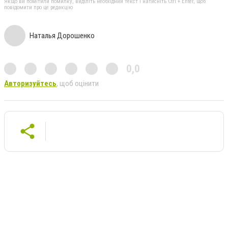
Якщо ви помітили помилку, виділіть необхідний текст і натисніть Ctrl + Enter, щоб
повідомити про це редакцію
Наталья Дорошенко
0,0
Авторизуйтесь
, щоб оцінити