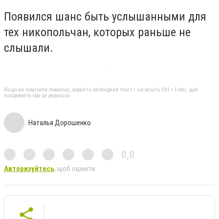
Появился шанс быть услышанными для
тех никопольчан, которых раньше не
слышали.
Якщо ви помітили помилку, виділіть необхідний текст і натисніть Ctrl + Enter, щоб
повідомити про це редакцію
Наталья Дорошенко
0,0
Авторизуйтесь
, щоб оцінити