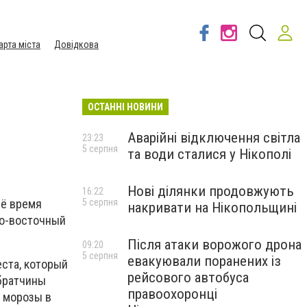
арта міста
Довідкова
ОСТАННІ НОВИНИ
Аварійні відключення світла
23:23
5 серпня
та води сталися у Нікополі
Нові ділянки продовжують
16:22
5 серпня
сё время
накривати на Нікопольщині
ро-восточный
Після атаки ворожого дрона
09:20
5 серпня
евакуювали поранених із
еста, который
рейсового автобуса
 братчины
правоохоронці
 морозы в