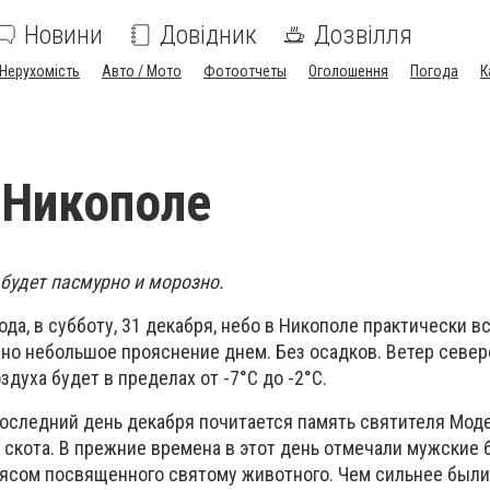
Новини
Довідник
Дозвілля
Нерухомість
Авто / Мото
Фотоотчеты
Оголошення
Погода
К
 Никополе
 будет пасмурно и морозно.
ода, в субботу, 31 декабря, небо в Никополе практически в
но небольшое прояснение днем. Без осадков. Ветер севе
оздуха будет в пределах от -7°С до -2°С.
последний день декабря почитается память святителя Мод
 скота. В прежние времена в этот день отмечали мужские
мясом посвященного святому животного. Чем сильнее были