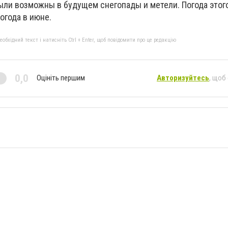
были возможны в будущем снегопады и метели. Погода этог
огода в июне.
бхідний текст і натисніть Ctrl + Enter, щоб повідомити про це редакцію
0,0
Оцініть першим
Авторизуйтесь
, щоб