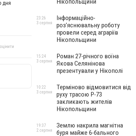
Нікопольщини
о дня
Інформаційно-
23:26
3 серпня
роз’яснювальну роботу
провели серед аграріїв
Нікопольщини
 оцінити
Роман 27-річного воїна
15:24
3 серпня
Якова Селянінова
презентували у Нікополі
Терміново відмовитися від
10:22
3 серпня
руху трасою Р-73
закликають жителів
Нікопольщини
Землю накрила магнітна
19:37
2 серпня
буря майже 6-бального