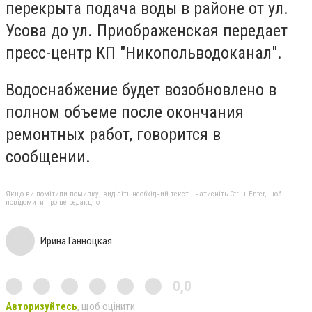
перекрыта подача воды в районе от ул.
Усова до ул. Приображенская передает
пресс-центр КП "Никопольводоканал".
Водоснабжение будет возобновлено в
полном объеме после окончания
ремонтных работ, говорится в
сообщении.
Якщо ви помітили помилку, виділіть необхідний текст і натисніть Ctrl + Enter, щоб
повідомити про це редакцію
Ирина Ганноцкая
0,0
Авторизуйтесь
, щоб оцінити