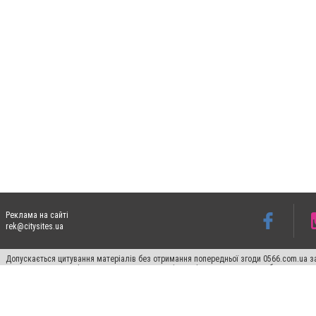
Реклама на сайті
rek@citysites.ua
Допускається цитування матеріалів без отримання попередньої згоди 0566.com.ua за
пошукових систем гіперпосилання на цитовані статті не нижче другого абзацу в тек
Матеріали з плашками "Новини компаній", "Промо", "Партнерський матеріал", "Партнер