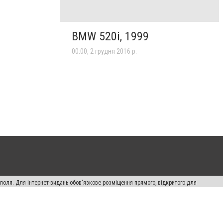
BMW 520i, 1999
00:00, 2 грудня 2016 р.
ополя. Для інтернет-видань обов'язкове розміщення прямого, відкритого для
лама" публікуються на правах реклами.