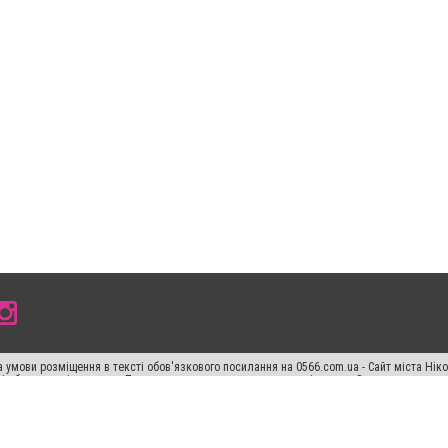
 умови розміщення в тексті обов'язкового посилання на 0566.com.ua - Сайт міста Нік
сті або в якості джерела. Порушення виняткових прав переслідується Законом.
ський спецпроєкт", "Політичні новини", "Пресреліз", "PR", "Офіційно", "Політична рек