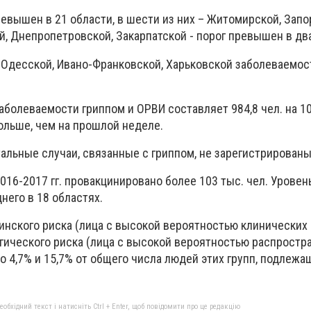
евышен в 21 области, в шести из них – Житомирской, Запо
, Днепропетровской, Закарпатской - порог превышен в два
- Одесской, Ивано-Франковской, Харьковской заболеваемос
болеваемости гриппом и ОРВИ составляет 984,8 чел. на 10
больше, чем на прошлой неделе.
альные случаи, связанные с гриппом, не зарегистрированы
2016-2017 гг. провакцинировано более 103 тыс. чел. Уровен
него в 18 областях.
цинского риска (лица с высокой вероятностью клинически
огического риска (лица с высокой вероятностью распростр
 4,7% и 15,7% от общего числа людей этих групп, подлежа
бхідний текст і натисніть Ctrl + Enter, щоб повідомити про це редакцію