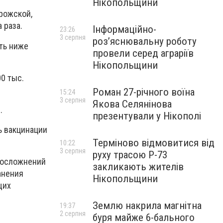
Нікопольщини
рожской,
 раза.
Інформаційно-
23:26
3 серпня
роз’яснювальну роботу
ть ниже
провели серед аграріїв
Нікопольщини
0 тыс.
Роман 27-річного воїна
15:24
3 серпня
Якова Селянінова
.
презентували у Нікополі
ь вакцинации
Терміново відмовитися від
10:22
3 серпня
руху трасою Р-73
х осложнений
закликають жителів
анения
Нікопольщини
щих
Землю накрила магнітна
19:37
2 серпня
буря майже 6-бального