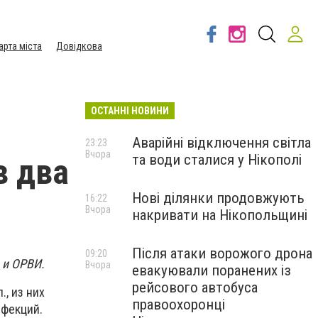
арта міста
Довідкова
ОСТАННІ НОВИНИ
Аварійні відключення світла
23:23
Вчора
та води сталися у Нікополі
в два
Нові ділянки продовжують
16:22
Вчора
накривати на Нікопольщині
Після атаки ворожого дрона
09:20
 и ОРВИ.
Вчора
евакуювали поранених із
рейсового автобуса
., из них
правоохоронці
нфекций.