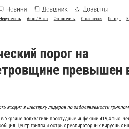
Новини
Довідник
Дозвілля
Нерухомість
Авто / Мото
Фотоотчеты
Оголошення
Погода
К
еский порог на
етровщине превышен 
ть входит в шестерку лидеров по заболеваемости гриппом
я в Украине подхватили простудные инфекции 419,4 тыс. чел
 сообщил Центр гриппа и острых респираторных вирусных и