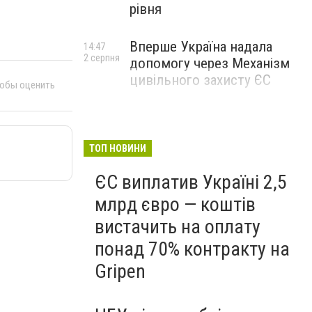
рівня
Вперше Україна надала
14:47
2 серпня
допомогу через Механізм
цивільного захисту ЄС
тобы оценить
ТОП НОВИНИ
ЄС виплатив Україні 2,5
млрд євро — коштів
вистачить на оплату
понад 70% контракту на
Gripen