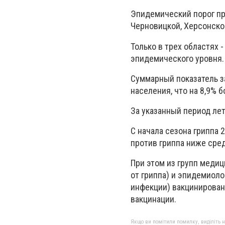
Эпидемический порог пр
Черновицкой, Херсонской
Только в трех областях 
эпидемического уровня.
Суммарный показатель за
населения, что на 8,9% 
За указанный период лет
С начала сезона гриппа 
против гриппа ниже сред
При этом из групп меди
от гриппа) и эпидемиол
инфекции) вакцинировано
вакцинации.
Якщо ви помітили помилку, виділіть нео