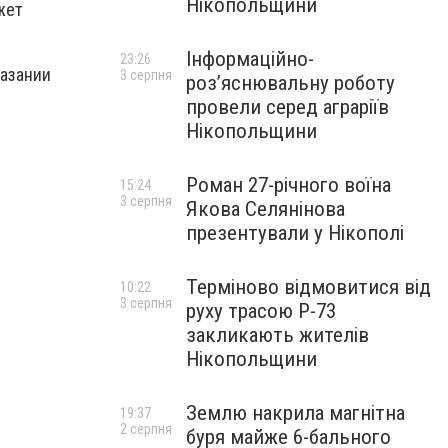
Нікопольщини
жет
Інформаційно-
23:26
казании
3 серпня
роз’яснювальну роботу
провели серед аграріїв
Нікопольщини
Роман 27-річного воїна
15:24
3 серпня
Якова Селянінова
презентували у Нікополі
Терміново відмовитися від
10:22
3 серпня
руху трасою Р-73
закликають жителів
Нікопольщини
Землю накрила магнітна
19:37
2 серпня
буря майже 6-бального