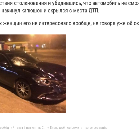
твия столкновения и убедившись, что автомобиль не смо
о накинул капюшон и скрылся с места ДТП.
 женщин его не интересовало вообще, не говоря уже об о
бхідний текст і натисніть Ctrl + Enter, щоб повідомити про це редакцію