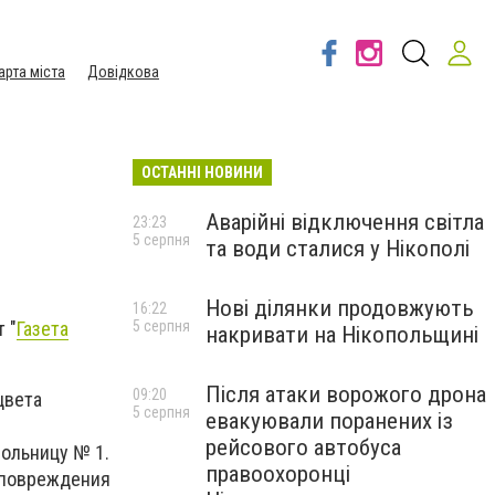
арта міста
Довідкова
ОСТАННІ НОВИНИ
Аварійні відключення світла
23:23
5 серпня
та води сталися у Нікополі
Нові ділянки продовжують
16:22
5 серпня
 "
Газета
накривати на Нікопольщині
Після атаки ворожого дрона
09:20
цвета
5 серпня
евакуювали поранених із
рейсового автобуса
больницу № 1.
правоохоронці
 повреждения