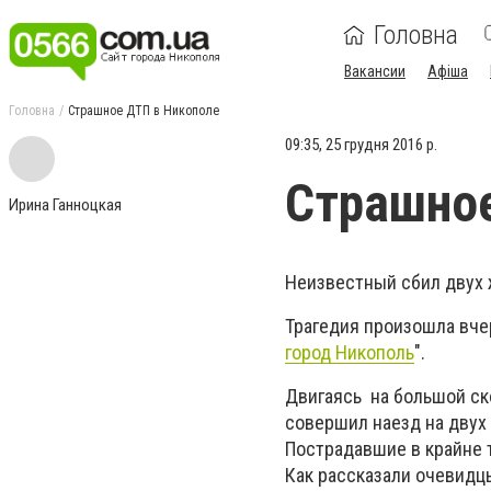
Головна
Вакансии
Афіша
Головна
Страшное ДТП в Никополе
09:35, 25 грудня 2016 р.
Страшное
Ирина Ганноцкая
Неизвестный сбил двух 
Трагедия произошла вчер
город Никополь
".
Двигаясь на большой ск
совершил наезд на дву
Пострадавшие в крайне 
Как рассказали очевидц