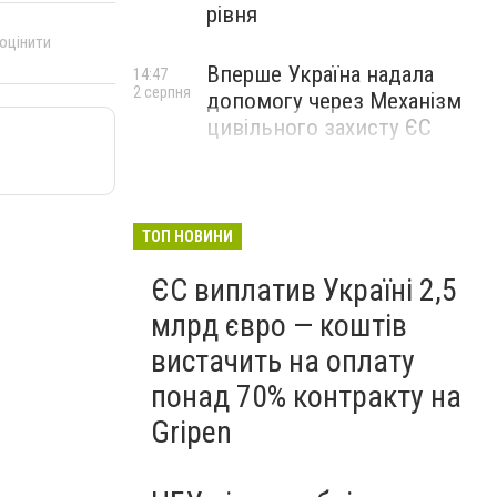
рівня
 оцінити
Вперше Україна надала
14:47
2 серпня
допомогу через Механізм
цивільного захисту ЄС
ТОП НОВИНИ
ЄС виплатив Україні 2,5
млрд євро — коштів
вистачить на оплату
понад 70% контракту на
Gripen