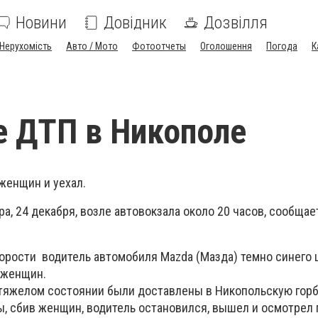
Новини
Довідник
Дозвілля
Нерухомість
Авто / Мото
Фотоотчеты
Оголошення
Погода
К
 ДТП в Никополе
женщин и уехал.
а, 24 декабря, возле автовокзала около 20 часов, сообщает
орости водитель автомобиля Mazda (Мазда) темно синего 
х женщин.
тяжелом состоянии были доставлены в Никопольскую гор
ы, сбив женщин, водитель остановился, вышел и осмотрел