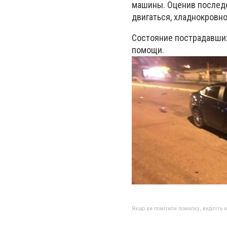
машины. Оценив последс
двигаться, хладнокровн
Состояние пострадавших
помощи.
Якщо ви помітили помилку, виділіть нео