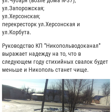
ул.Чубаря (возле дома №37);
ул.Запорожская;
ул.Херсонская;
перекресторк ул.Херсонская и
ул.Корбута.
Руководство КП "Никопольводоканал"
выражает надежду на то, что в
следующем году стихийных свалок будет
меньше и Никополь станет чище.