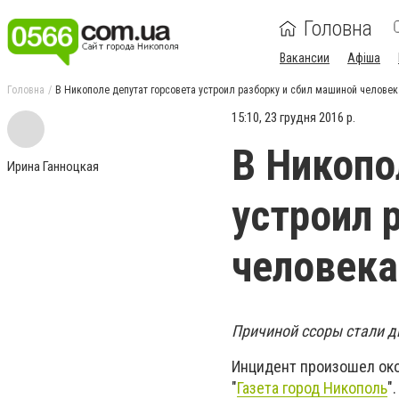
Головна
Вакансии
Афіша
Головна
В Никополе депутат горсовета устроил разборку и сбил машиной человек
15:10, 23 грудня 2016 р.
В Никопо
Ирина Ганноцкая
устроил 
человека
Причиной ссоры стали д
Инцидент произошел око
"
Газета город Никополь
".