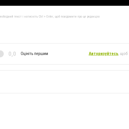
бхідний текст і натисніть Ctrl + Enter, щоб повідомити про це редакцію
0,0
Оцініть першим
Авторизуйтесь
, щоб