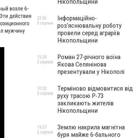
Нікопольщини
ный возле 6-
 Эти действия
Інформаційно-
23:26
позиционного
3 серпня
роз’яснювальну роботу
бил мужчину
провели серед аграріїв
Нікопольщини
Роман 27-річного воїна
15:24
3 серпня
Якова Селянінова
презентували у Нікополі
Терміново відмовитися від
10:22
3 серпня
руху трасою Р-73
закликають жителів
Нікопольщини
Землю накрила магнітна
19:37
2 серпня
буря майже 6-бального