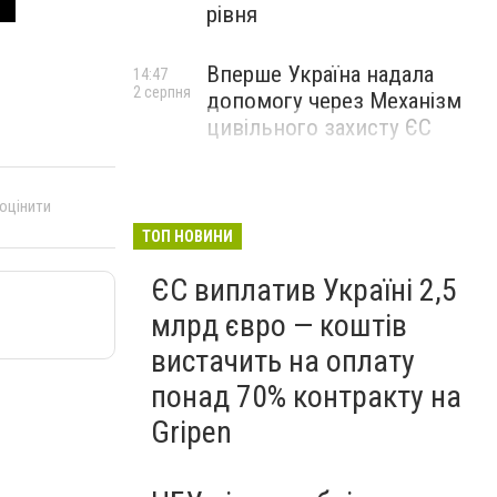
рівня
Вперше Україна надала
14:47
2 серпня
допомогу через Механізм
цивільного захисту ЄС
 оцінити
ТОП НОВИНИ
ЄС виплатив Україні 2,5
млрд євро — коштів
вистачить на оплату
понад 70% контракту на
Gripen