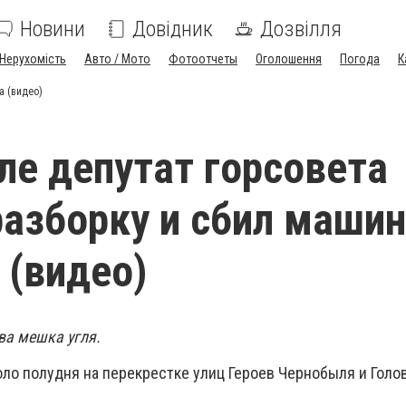
Новини
Довідник
Дозвілля
Нерухомість
Авто / Мото
Фотоотчеты
Оголошення
Погода
К
а (видео)
ле депутат горсовета
разборку и сбил маши
 (видео)
ва мешка угля.
ло полудня на перекрестке улиц Героев Чернобыля и Голо