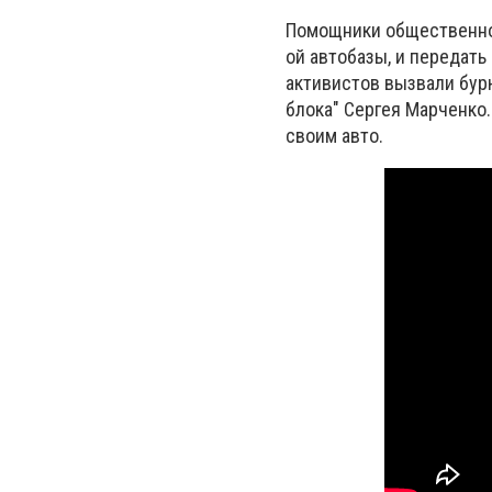
Помощники общественной
ой автобазы, и передать
активистов вызвали бур
блока" Сергея Марченко.
своим авто.