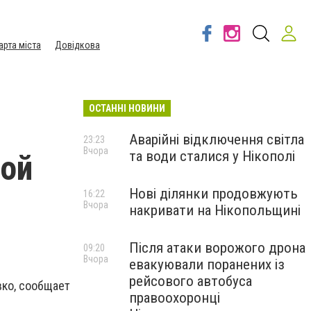
арта міста
Довідкова
ОСТАННІ НОВИНИ
Аварійні відключення світла
23:23
Вчора
та води сталися у Нікополі
ной
Нові ділянки продовжують
16:22
Вчора
накривати на Нікопольщині
Після атаки ворожого дрона
09:20
Вчора
евакуювали поранених із
рейсового автобуса
вко, сообщает
правоохоронці