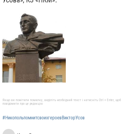
Усова», КЗ «НКМ».
Якщо ви помітили помилку, виділіть необхідний текст і натисніть Ctrl + Enter, щоб
повідомити про це редакцію
#НикопольпомнитсвоихгероевВикторУсов