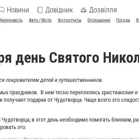
Новини
Довідник
Дозвілля
Нерухомість
Авто / Мото
Фотоотчеты
Оголошення
Погода
К
ря день Святого Нико
ся покровителем детей и путешественников.
мых праздников. В нем тесно переплелись христианские и
и получают подарки от Чудотворца. Чаще всего это сладос
Чудотворца, в этот день необходимо помогать близким, ра
ровать это.