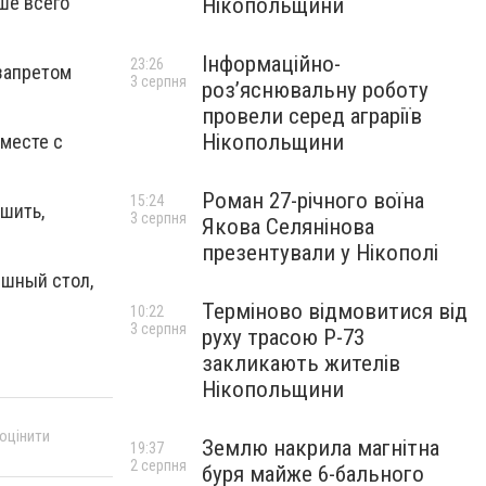
ше всего
Нікопольщини
Інформаційно-
23:26
 запретом
3 серпня
роз’яснювальну роботу
провели серед аграріїв
Нікопольщини
вместе с
Роман 27-річного воїна
15:24
 шить,
3 серпня
Якова Селянінова
презентували у Нікополі
ышный стол,
Терміново відмовитися від
10:22
3 серпня
руху трасою Р-73
закликають жителів
Нікопольщини
 оцінити
Землю накрила магнітна
19:37
2 серпня
буря майже 6-бального