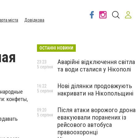
арта міста
Довідкова
ОСТАННІ НОВИНИ
лая
Аварійні відключення світла
23:23
5 серпня
та води сталися у Нікополі
Нові ділянки продовжують
16:22
5 серпня
 народные
накривати на Нікопольщині
ти: конфеты,
Після атаки ворожого дрона
09:20
5 серпня
евакуювали поранених із
здавать
рейсового автобуса
правоохоронці