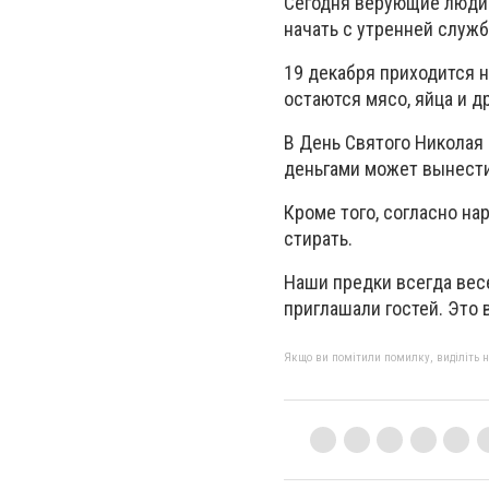
Сегодня верующие люди 
начать с утренней служб
19 декабря приходится н
остаются мясо, яйца и 
В День Святого Николая 
деньгами может вынести
Кроме того, согласно на
стирать.
Наши предки всегда вес
приглашали гостей. Это 
Якщо ви помітили помилку, виділіть нео