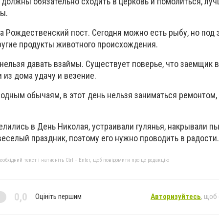
должны обязательно сходить в церковь и помолиться, луч
ы.
а Рождественский пост. Сегодня можно есть рыбу, но под
другие продукты животного происхождения.
нельзя давать взаймы. Существует поверье, что заемщик 
 из дома удачу и везение.
родным обычаям, в этот день нельзя заниматься ремонтом,
елились в День Николая, устраивали гулянья, накрывали п
веселый праздник, поэтому его нужно проводить в радости.
бхідний текст і натисніть Ctrl + Enter, щоб повідомити про це редакцію
0,0
Оцініть першим
Авторизуйтесь
, щоб