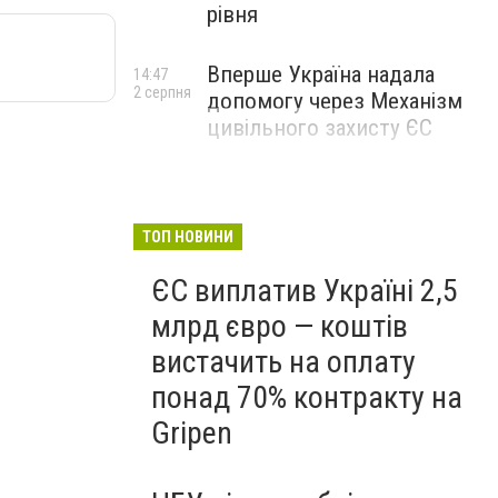
рівня
Вперше Україна надала
14:47
2 серпня
допомогу через Механізм
цивільного захисту ЄС
ТОП НОВИНИ
ЄС виплатив Україні 2,5
млрд євро — коштів
вистачить на оплату
понад 70% контракту на
Gripen