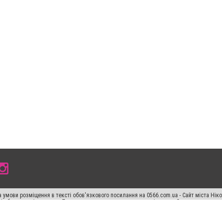
 умови розміщення в тексті обов'язкового посилання на 0566.com.ua - Сайт міста Нік
сті або в якості джерела. Порушення виняткових прав переслідується Законом.
ський спецпроєкт", "Політичні новини", "Пресреліз", "PR", "Офіційно", "Політична рек