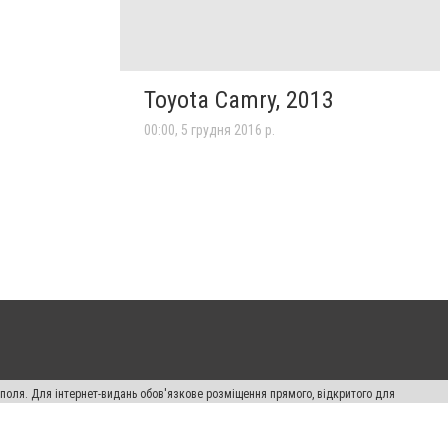
Toyota Camry, 2013
00:00, 5 грудня 2016 р.
ополя. Для інтернет-видань обов'язкове розміщення прямого, відкритого для
лама" публікуються на правах реклами.