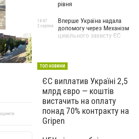
рівня
Вперше Україна надала
14:47
2 серпня
допомогу через Механізм
цивільного захисту ЄС
ТОП НОВИНИ
ЄС виплатив Україні 2,5
млрд євро — коштів
вистачить на оплату
понад 70% контракту на
 оцінити
Gripen