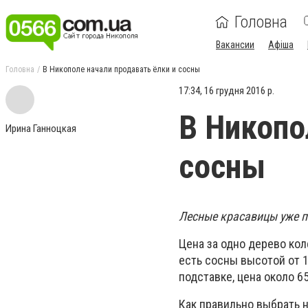
Головна
Вакансии
Афіша
Головна
В Никополе начали продавать ёлки и сосны
17:34, 16 грудня 2016 р.
В Никопо
Ирина Ганноцкая
сосны
Лесные красавицы уже п
Цена за одно дерево кол
есть сосны высотой от 1
подставке, цена около 65
Как правильно выбрать 