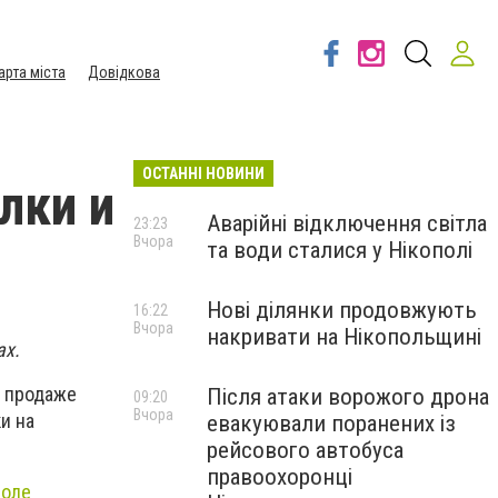
арта міста
Довідкова
ОСТАННІ НОВИНИ
лки и
Аварійні відключення світла
23:23
Вчора
та води сталися у Нікополі
Нові ділянки продовжують
16:22
Вчора
накривати на Нікопольщині
ах.
В продаже
Після атаки ворожого дрона
09:20
Вчора
и на
евакуювали поранених із
рейсового автобуса
правоохоронці
поле