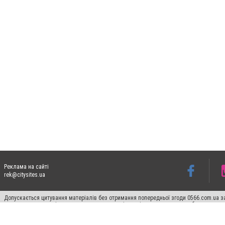
Реклама на сайті
rek@citysites.ua
Допускається цитування матеріалів без отримання попередньої згоди 0566.com.ua за
пошукових систем гіперпосилання на цитовані статті не нижче другого абзацу в тек
Матеріали з плашками "Новини компаній", "Промо", "Партнерський матеріал", "Партнер