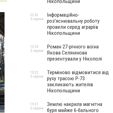
Нікопольщини
Інформаційно-
23:26
3 серпня
роз’яснювальну роботу
провели серед аграріїв
Нікопольщини
Роман 27-річного воїна
15:24
3 серпня
Якова Селянінова
презентували у Нікополі
Терміново відмовитися від
10:22
3 серпня
руху трасою Р-73
закликають жителів
Нікопольщини
Землю накрила магнітна
19:37
2 серпня
буря майже 6-бального