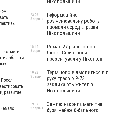
Нікопольщини
ном
Інформаційно-
23:26
вать
3 серпня
роз’яснювальну роботу
спективы
провели серед аграріїв
Нікопольщини
Роман 27-річного воїна
15:24
3 серпня
, - отметил
Якова Селянінова
ятия области
презентували у Нікополі
ных
Терміново відмовитися від
10:22
3 серпня
руху трасою Р-73
 Посол
закликають жителів
нвестировать
Нікопольщини
й, развитие
Землю накрила магнітна
19:37
 немало
2 серпня
буря майже 6-бального