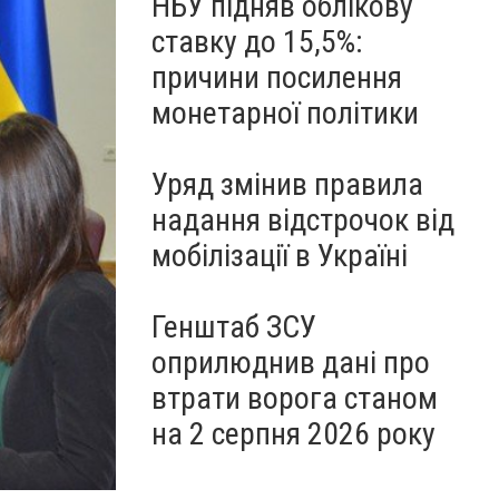
НБУ підняв облікову
ставку до 15,5%:
причини посилення
монетарної політики
Уряд змінив правила
надання відстрочок від
мобілізації в Україні
Генштаб ЗСУ
оприлюднив дані про
втрати ворога станом
на 2 серпня 2026 року