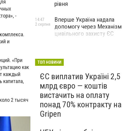
для
рівня
ечных
тора», -
Вперше Україна надала
14:47
2 серпня
допомогу через Механізм
цивільного захисту ЄС
комплекса.
ий и
иций. «При
ТОП НОВИНИ
ультацию как
ют каждый
ЄС виплатив Україні 2,5
 капитала,
млрд євро — коштів
вистачить на оплату
коло 2 тысяч
понад 70% контракту на
Gripen