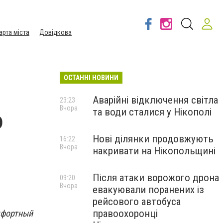
арта міста
Довідкова
ОСТАННІ НОВИНИ
Аварійні відключення світла
23:23
Вчора
та води сталися у Нікополі
о
Нові ділянки продовжують
16:22
Вчора
накривати на Нікопольщині
Після атаки ворожого дрона
09:20
Вчора
евакуювали поранених із
рейсового автобуса
правоохоронці
мфортный