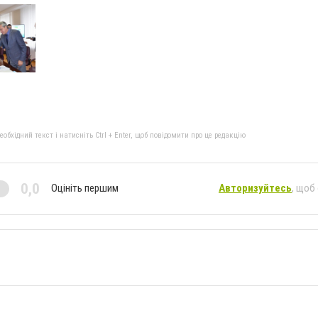
бхідний текст і натисніть Ctrl + Enter, щоб повідомити про це редакцію
0,0
Оцініть першим
Авторизуйтесь
, щоб