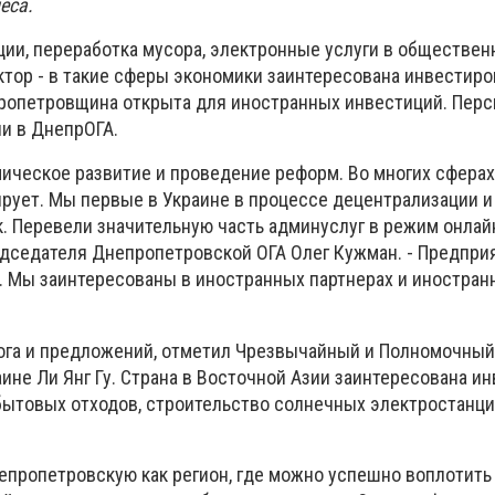
еса.
ии, переработка мусора, электронные услуги в обществен
ктор - в такие сферы экономики заинтересована инвестиро
ропетровщина открыта для иностранных инвестиций. Пер
и в ДнепрОГА.
мическое развитие и проведение реформ. Во многих сферах
ует. Мы первые в Украине в процессе децентрализации и
. Перевели значительную часть админуслуг в режим онлайн
дседателя Днепропетровской ОГА Олег Кужман. - Предпри
 Мы заинтересованы в иностранных партнерах и иностран
ога и предложений, отметил Чрезвычайный и Полномочный
ине Ли Янг Гу. Страна в Восточной Азии заинтересована и
бытовых отходов, строительство солнечных электростанци
пропетровскую как регион, где можно успешно воплотить