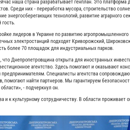
ейчас наша страна разрабатывает генплан. Это платформа 
тов. Среди них - переработка мусора, строительство солн
ие энергосберегающих технологий, развитие аграрного сек
 гость.
ройке лидеров в Украине по развитию агропромышленного 
ечных электростанций подходят Криворожский, Широковск
сть более 70 площадок для индустриальных парков.
, что Днепропетровщина открыта для иностранных инвест
естиционное агентство. Здесь помогают и оказывают конс
м предпринимателям. Специалисты агентства сопровожда
, помогают найти партнеров. Мы гарантируем безопасность
области», - подчеркнул он.
а и к культурному сотрудничеству. В области проживает о