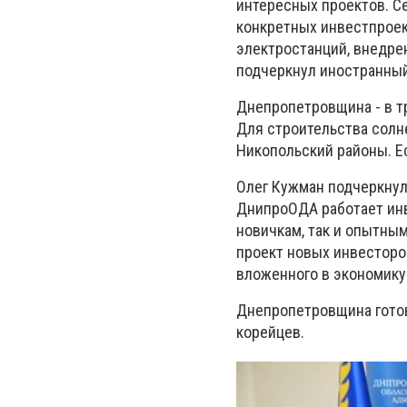
интересных проектов. С
конкретных инвестпроек
электростанций, внедрен
подчеркнул иностранный
Днепропетровщина - в т
Для строительства солн
Никопольский районы. Е
Олег Кужман подчеркнул
ДнипроОДА работает инв
новичкам, так и опытны
проект новых инвесторов
вложенного в экономику 
Днепропетровщина готов
корейцев.