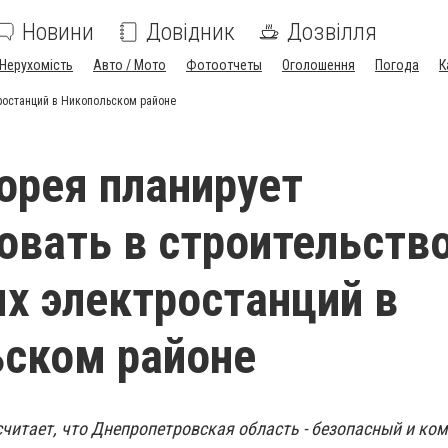
Новини
Довідник
Дозвілля
Нерухомість
Авто / Мото
Фотоотчеты
Оголошення
Погода
К
ростанций в Никопольском районе
рея планирует
овать в строительств
х электростанций в
ском районе
считает, что Днепропетровская область - безопасный и ко