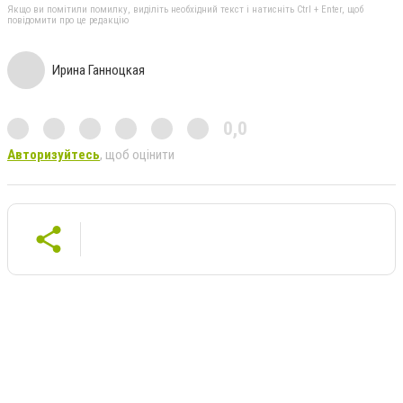
Якщо ви помітили помилку, виділіть необхідний текст і натисніть Ctrl + Enter, щоб
повідомити про це редакцію
Ирина Ганноцкая
0,0
Авторизуйтесь
, щоб оцінити