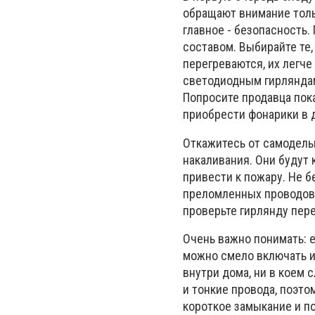
обращают внимание толь
главное - безопасность
составом. Выбирайте те
перегреваются, их легч
светодиодным гирляндам
Попросите продавца пока
приобрести фонарики в 
Откажитесь от самодель
накаливания. Они будут 
привести к пожару. Не б
преломленных проводов 
проверьте гирлянду пере
Очень важно понимать: 
можно смело включать и
внутри дома, ни в коем 
и тонкие провода, поэто
короткое замыкание и п