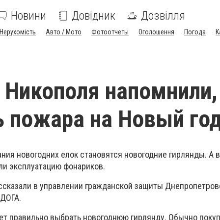
Новини
Довідник
Дозвілля
Нерухомість
Авто / Мото
Фотоотчеты
Оголошення
Погода
К
Никополя напомнили,
 пожара на Новый го
ния новогодних елок становятся новогодние гирлянды. А в
ли эксплуатацию фонариков.
ассказали в управлении гражданской защиты Днепропетров
 ДОГА.
ет правильно выбрать новогоднюю гирлянду. Обычно поку