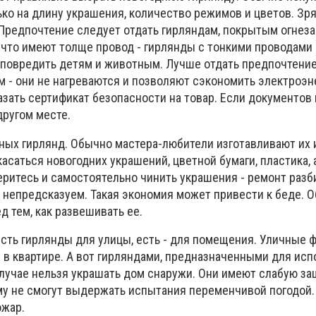
ко на длину украшения, количество режимов и цветов. Зря
. Предпочтение следует отдать гирляндам, покрытым огне
, что имеют толще провод - гирлянды с тонкими проводами
е повредить детям и животным. Лучше отдать предпочтени
 - они не нагреваются и позволяют сэкономить электроэн
зать сертификат безопасности на товар. Если документов 
другом месте.
ных гирлянд. Обычно мастера-любители изготавливают их 
касаться новогодних украшений, цветной бумаги, пластика, 
еритесь и самостоятельно чинить украшения - ремонт разб
непредсказуем. Такая экономия может привести к беде. О
д тем, как развешивать ее.
есть гирлянды для улицы, есть - для помещения. Уличные 
 в квартире. А вот гирляндами, предназначенными для ис
случае нельзя украшать дом снаружи. Они имеют слабую за
му не смогут выдержать испытания переменчивой погодой. 
ожар.