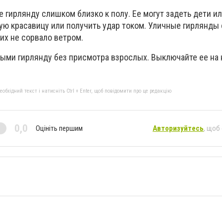
е гирлянду слишком близко к полу. Ее могут задеть дети и
ную красавицу или получить удар током. Уличные гирлянды
их не сорвало ветром.
ыми гирлянду без присмотра взрослых. Выключайте ее на н
бхідний текст і натисніть Ctrl + Enter, щоб повідомити про це редакцію
0,0
Оцініть першим
Авторизуйтесь
, щоб