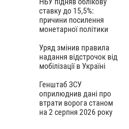
НБУ підняв облікову
ставку до 15,5%:
причини посилення
монетарної політики
Уряд змінив правила
надання відстрочок від
мобілізації в Україні
Генштаб ЗСУ
оприлюднив дані про
втрати ворога станом
на 2 серпня 2026 року