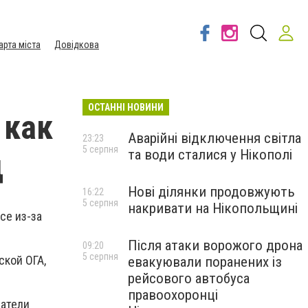
арта міста
Довідкова
ОСТАННІ НОВИНИ
 как
Аварійні відключення світла
23:23
5 серпня
та води сталися у Нікополі
д
Нові ділянки продовжують
16:22
5 серпня
накривати на Нікопольщині
се из-за
Після атаки ворожого дрона
09:20
5 серпня
ской ОГА,
евакуювали поранених із
рейсового автобуса
правоохоронці
патели