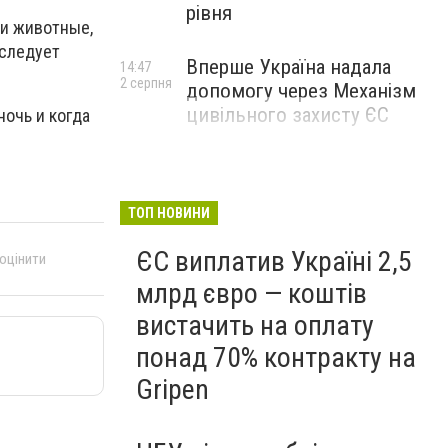
рівня
ли животные,
 следует
Вперше Україна надала
14:47
2 серпня
допомогу через Механізм
цивільного захисту ЄС
очь и когда
ТОП НОВИНИ
ЄС виплатив Україні 2,5
 оцінити
млрд євро — коштів
вистачить на оплату
понад 70% контракту на
Gripen