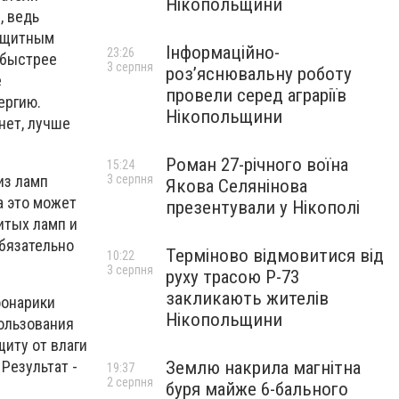
Нікопольщини
, ведь
защитным
Інформаційно-
23:26
 быстрее
3 серпня
роз’яснювальну роботу
е
провели серед аграріїв
ергию.
Нікопольщини
нет, лучше
Роман 27-річного воїна
15:24
из ламп
3 серпня
Якова Селянінова
а это может
презентували у Нікополі
итых ламп и
бязательно
Терміново відмовитися від
10:22
3 серпня
руху трасою Р-73
закликають жителів
фонарики
Нікопольщини
пользования
щиту от влаги
Результат -
Землю накрила магнітна
19:37
2 серпня
буря майже 6-бального