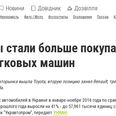
Новини
Довідник
Дозвілля
Нерухомість
Авто / Мото
Фотоотчеты
Оголошення
Погода
К
 стали больше покуп
егковых машин
торынка вышла Toyota, вторую позицию занял Renault, тре
a.
 автомобилей в Украине в январе-ноябре 2016 года по сра
рошлого года выросли на 41% - до 57,961 тысячи единиц, 
и "Укравтопром", передаёт
УНИАН
.