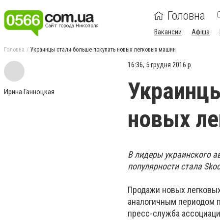
Головна
Вакансии
Афіша
Головна
Украинцы стали больше покупать новых легковых машин
16:36, 5 грудня 2016 р.
Украинцы
Ирина Ганноцкая
новых л
В лидеры украинского ав
популярности стала Skod
Продажи новых легковых
аналогичным периодом п
пресс-служба ассоциаци