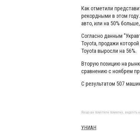
Как отметили представит
рекордными в этом году.
авто, или на 50% больше
Согласно данным "Укравт
Toyota, продажи которой
Toyota выросли на 56%.
Вторую позицию на рынк
сравнению с ноябрем про
С результатом 507 машин
Якщо ви помітили помилку, виділіть нео
УНИАН