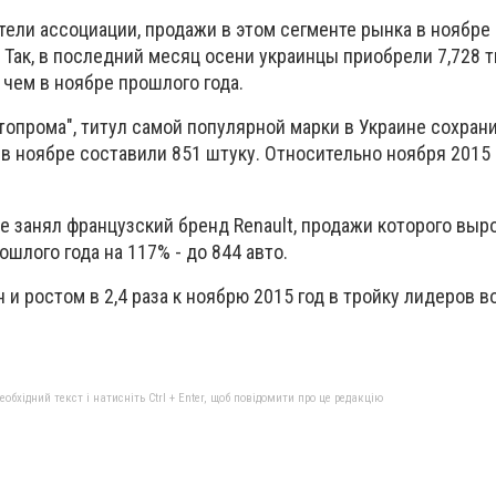
ели ассоциации, продажи в этом сегменте рынка в ноябре
 Так, в последний месяц осени украинцы приобрели 7,728 
, чем в ноябре прошлого года.
опрома", титул самой популярной марки в Украине сохрани
 в ноябре составили 851 штуку. Относительно ноября 2015
е занял французский бренд Renault, продажи которого выр
шлого года на 117% - до 844 авто.
 и ростом в 2,4 раза к ноябрю 2015 год в тройку лидеров в
бхідний текст і натисніть Ctrl + Enter, щоб повідомити про це редакцію