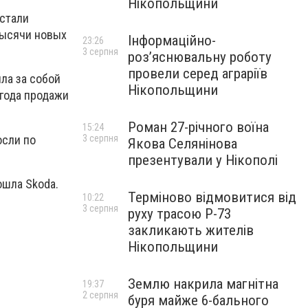
Нікопольщини
 стали
тысячи новых
Інформаційно-
23:26
3 серпня
роз’яснювальну роботу
провели серед аграріїв
ла за собой
Нікопольщини
 года продажи
Роман 27-річного воїна
15:24
осли по
3 серпня
Якова Селянінова
презентували у Нікополі
ошла Skoda.
Терміново відмовитися від
10:22
3 серпня
руху трасою Р-73
закликають жителів
Нікопольщини
Землю накрила магнітна
19:37
2 серпня
буря майже 6-бального