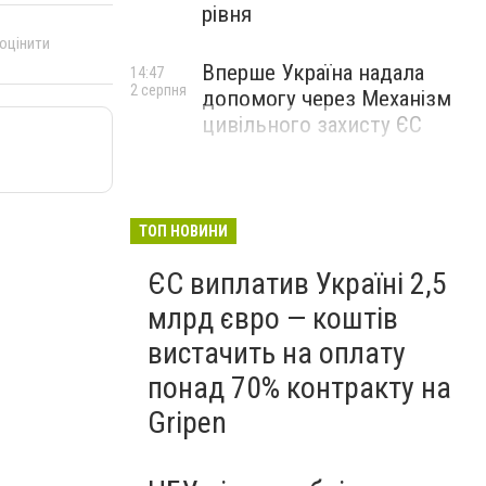
рівня
 оцінити
Вперше Україна надала
14:47
2 серпня
допомогу через Механізм
цивільного захисту ЄС
ТОП НОВИНИ
ЄС виплатив Україні 2,5
млрд євро — коштів
вистачить на оплату
понад 70% контракту на
Gripen