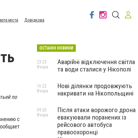
арта міста
Довідкова
ОСТАННІ НОВИНИ
ать
Аварійні відключення світла
23:23
Вчора
та води сталися у Нікополі
Нові ділянки продовжують
16:22
Вчора
накривати на Нікопольщині
тьей по
Після атаки ворожого дрона
09:20
Вчора
евакуювали поранених із
внению с
рейсового автобуса
сообщает
правоохоронці