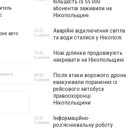
більшість із 55 000
абонентів заживили на
итель
Нікопольщині
с
Аварійні відключення світла
23:23
оне авто
5 серпня
та води сталися у Нікополі
Нові ділянки продовжують
16:22
5 серпня
накривати на Нікопольщині
 оцінити
Після атаки ворожого дрона
09:20
5 серпня
евакуювали поранених із
рейсового автобуса
правоохоронці
Нікопольщини
Інформаційно-
23:26
3 серпня
роз’яснювальну роботу