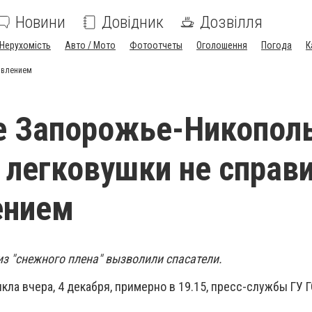
Новини
Довідник
Дозвілля
Нерухомість
Авто / Мото
Фотоотчеты
Оголошення
Погода
К
авлением
е Запорожье-Никопол
 легковушки не справ
ением
из "снежного плена" вызволили спасатели.
ла вчера, 4 декабря, примерно в 19.15, пресс-службы ГУ 