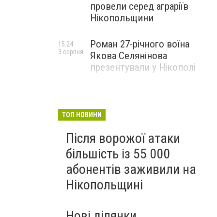
провели серед аграріїв
Нікопольщини
Роман 27-річного воїна
15:24
3 серпня
Якова Селянінова
презентували у Нікополі
ТОП НОВИНИ
Після ворожої атаки
більшість із 55 000
абонентів заживили на
Нікопольщині
Нові ділянки