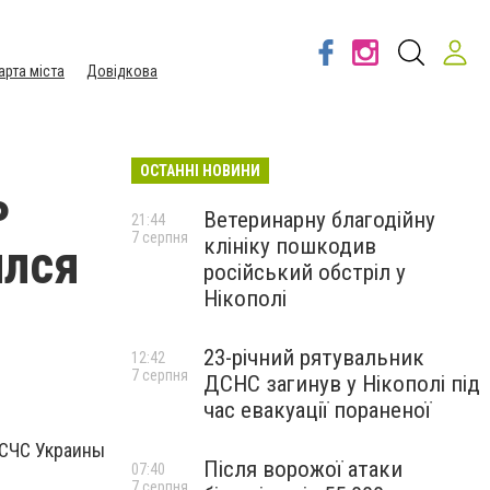
арта міста
Довідкова
ОСТАННІ НОВИНИ
ь
Ветеринарну благодійну
21:44
7 серпня
клініку пошкодив
ился
російський обстріл у
Нікополі
23-річний рятувальник
12:42
7 серпня
ДСНС загинув у Нікополі під
час евакуації пораненої
ГСЧС Украины
Після ворожої атаки
07:40
7 серпня