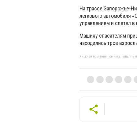
На трассе Запорожье-Ни
легкового автомобиля «О
управлением и слетел в 
Машину спасателям приш
находились трое взросл
Якщо ви помітили помилку, виділіть нео