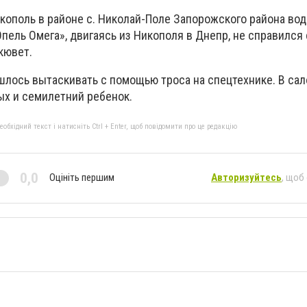
кополь в районе с. Николай-Поле Запорожского района вод
пель Омега», двигаясь из Никополя в Днепр, не справился 
кювет.
лось вытаскивать с помощью троса на спецтехнике. В сал
ых и семилетний ребенок.
бхідний текст і натисніть Ctrl + Enter, щоб повідомити про це редакцію
0,0
Оцініть першим
Авторизуйтесь
, щоб