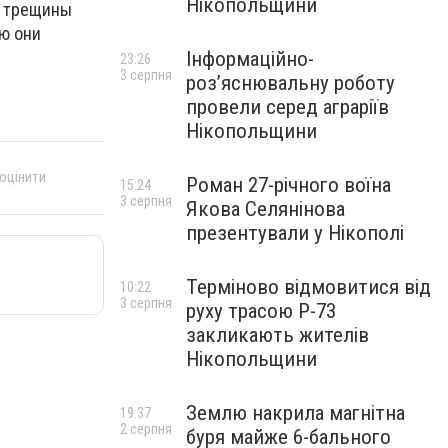
Нікопольщини
в трещины
ню они
Інформаційно-
23:26
3 серпня
роз’яснювальну роботу
провели серед аграріїв
Нікопольщини
 оцінити
Роман 27-річного воїна
15:24
3 серпня
Якова Селянінова
презентували у Нікополі
Терміново відмовитися від
10:22
3 серпня
руху трасою Р-73
закликають жителів
Нікопольщини
Землю накрила магнітна
19:37
2 серпня
буря майже 6-бального