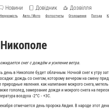
Новини
Довідник
Дозвілля
Нерухомість
Авто / Мото
Фотоотчеты
Оголошення
Погода
К
 Никополе
ожидается снег с дождём и усиление ветра.
есь день в Никополе будет облачным. Ночной снег к утру за
осадки: дождь со снегом, которому вечером на смену прид
 природные явления. как налипание мокрого снега, метель
 также гололед, замерзание дождя и мокрого снега на пере
ература воздуха -2°C - +3C.
декабря отмечается день пророка Авдия. В народе этот ден