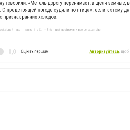
ну говорили: «Метель дорогу перенимает, в щели земные, 
. О предстоящей погоде судили по птицам: если к этому д
о признак ранних холодов.
бхідний текст і натисніть Ctrl + Enter, щоб повідомити про це редакцію
0,0
Оцініть першим
Авторизуйтесь
, щоб