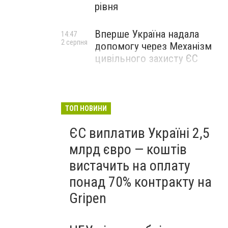
рівня
Вперше Україна надала
14:47
2 серпня
допомогу через Механізм
цивільного захисту ЄС
ТОП НОВИНИ
ЄС виплатив Україні 2,5
млрд євро — коштів
вистачить на оплату
понад 70% контракту на
Gripen