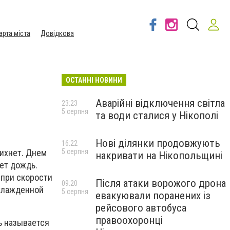
арта міста
Довідкова
ОСТАННІ НОВИНИ
Аварійні відключення світла
23:23
5 серпня
та води сталися у Нікополі
Нові ділянки продовжують
16:22
5 серпня
тихнет. Днем
накривати на Нікопольщині
ет дождь.
 при скорости
Після атаки ворожого дрона
09:20
охлажденной
5 серпня
евакуювали поранених із
рейсового автобуса
правоохоронці
ь называется