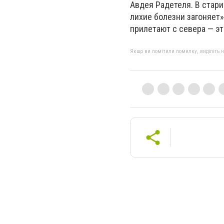
Авдея Радетеля. В стари
лихие болезни загоняет»
прилетают с севера — эт
Якщо ви помітили помилку, виділіть нео