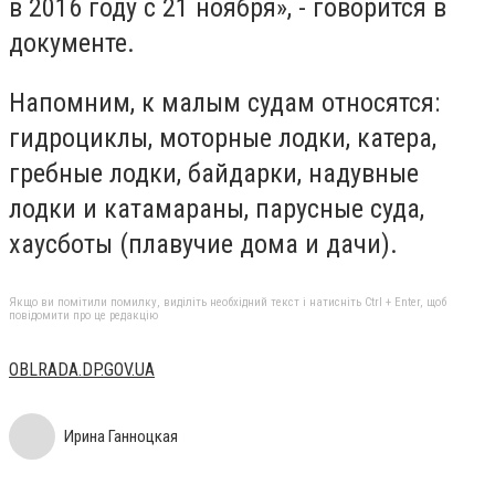
в 2016 году с 21 ноября», - говорится в
документе.
Напомним, к малым судам относятся:
гидроциклы, моторные лодки, катера,
гребные лодки, байдарки, надувные
лодки и катамараны, парусные суда,
хаусботы (плавучие дома и дачи).
Якщо ви помітили помилку, виділіть необхідний текст і натисніть Ctrl + Enter, щоб
повідомити про це редакцію
OBLRADA.DP.GOV.UA
Ирина Ганноцкая