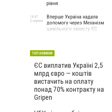
рівня
Вперше Україна надала
14:47
2 серпня
допомогу через Механізм
цивільного захисту ЄС
ТОП НОВИНИ
ЄС виплатив Україні 2,5
млрд євро — коштів
вистачить на оплату
понад 70% контракту на
Gripen