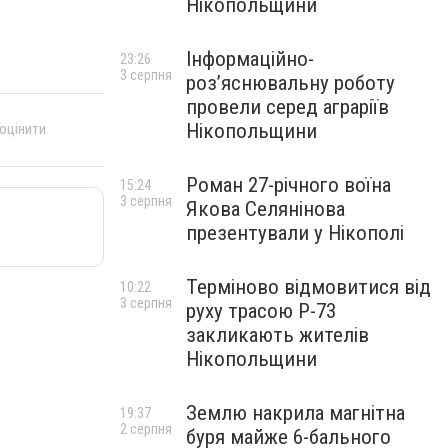
Нікопольщини
Інформаційно-
23:26
3 серпня
роз’яснювальну роботу
провели серед аграріїв
Нікопольщини
 оцінити
Роман 27-річного воїна
15:24
3 серпня
Якова Селянінова
презентували у Нікополі
Терміново відмовитися від
10:22
3 серпня
руху трасою Р-73
закликають жителів
Нікопольщини
Землю накрила магнітна
19:37
2 серпня
буря майже 6-бального