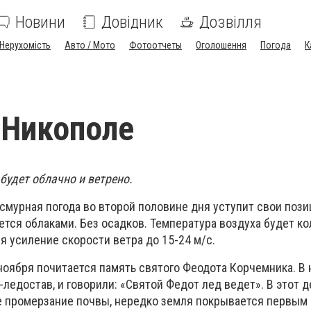
Новини
Довідник
Дозвілля
Нерухомість
Авто / Мото
Фотоотчеты
Оголошення
Погода
К
 Никополе
будет облачно и ветрено.
смурная погода во второй половине дня уступит свои позиц
ется облаками. Без осадков. Температура воздуха будет ко
ся усиление скорости ветра до 15-24 м/с.
ноября почитается память святого Феодота Корчемника. В 
ледостав, и говорили: «Святой Федот лед ведет». В этот д
 промерзание почвы, нередко земля покрывается первым 