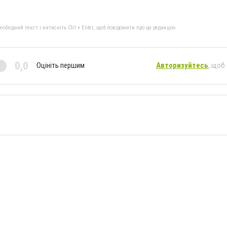
бхідний текст і натисніть Ctrl + Enter, щоб повідомити про це редакцію
0,0
Оцініть першим
Авторизуйтесь
, щоб