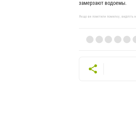
замерзают водоемы.
Якщо ви помітили помилку, виділіть нео