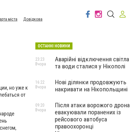
арта міста
Довідкова
ОСТАННІ НОВИНИ
Аварійні відключення світла
23:23
Вчора
та води сталися у Нікополі
Нові ділянки продовжують
16:22
Вчора
ии, но уже к
накривати на Нікопольщині
лебаться от
Після атаки ворожого дрона
09:20
Вчора
евакуювали поранених із
народе
рейсового автобуса
ень
правоохоронці
снегом,