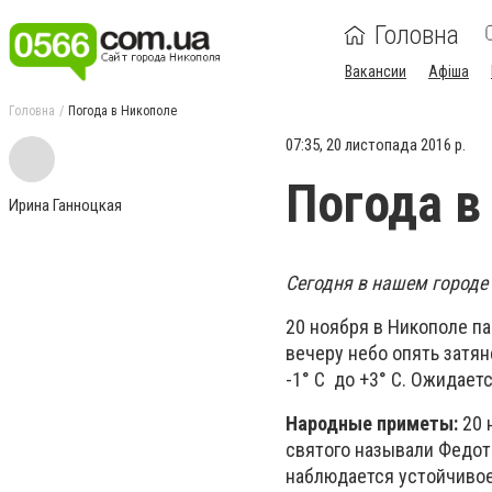
Головна
Вакансии
Афіша
Головна
Погода в Никополе
07:35, 20 листопада 2016 р.
Погода в
Ирина Ганноцкая
Сегодня в нашем городе 
20 ноября в Никополе па
вечеру небо опять затян
-1° C до +3° C. Ожидает
Народные приметы:
20 
святого называли Федот-
наблюдается устойчивое