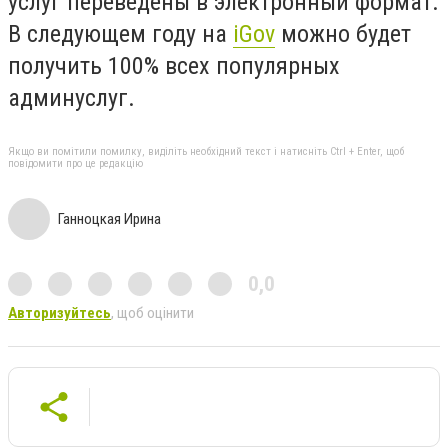
услуг переведены в электронный формат.
В следующем году на
iGov
можно будет
получить 100% всех популярных
админуслуг.
Якщо ви помітили помилку, виділіть необхідний текст і натисніть Ctrl + Enter, щоб
повідомити про це редакцію
Ганноцкая Ирина
0,0
Авторизуйтесь
, щоб оцінити