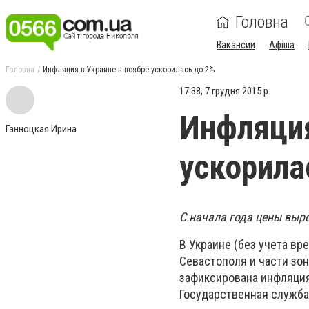
Головна
Вакансии
Афіша
Головна
Инфляция в Украине в ноябре ускорилась до 2%
17:38, 7 грудня 2015 р.
Инфляция
Ганноцкая Ирина
ускорила
С начала года цены выро
В Украине (без учета в
Севастополя и части зо
зафиксирована инфляция
Государственная служба