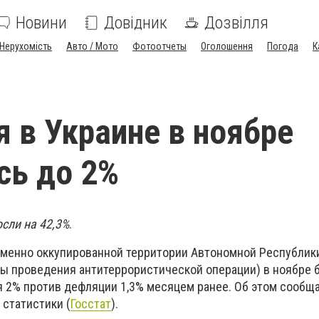
Новини
Довідник
Дозвілля
Нерухомість
Авто / Мото
Фотоотчеты
Оголошення
Погода
К
 в Украине в ноябре
сь до 2%
сли на 42,3%
.
ременно оккупированной территории Автономной Республики
ны проведения антитеррористической операции) в ноябре 
 2% против дефляции 1,3% месяцем ранее. Об этом сообщ
 статистики (
Госстат
).