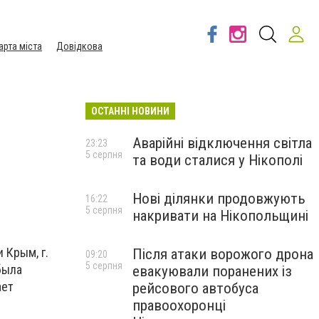
арта міста
Довідкова
ОСТАННІ НОВИНИ
Аварійні відключення світла
23:23
5 серпня
та води сталися у Нікополі
Нові ділянки продовжують
16:22
5 серпня
накривати на Нікопольщині
 Крым, г.
Після атаки ворожого дрона
09:20
5 серпня
была
евакуювали поранених із
ает
рейсового автобуса
правоохоронці