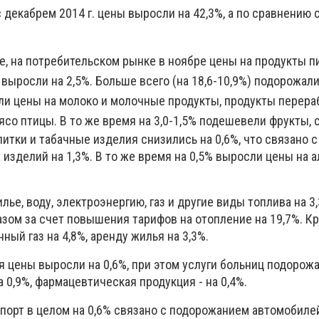
 декабрем 2014 г. цены выросли на 42,3%, а по сравнению 
е, на потребительском рынке в ноябре цены на продукты п
выросли на 2,5%. Больше всего (на 18,6-10,9%) подорожали
сли цены на молоко и молочные продукты, продукты перера
мясо птицы. В то же время на 3,0-1,5% подешевели фрукты, с
итки и табачные изделия снизились на 0,6%, что связано с
изделий на 1,3%. В то же время на 0,5% выросли цены на 
лье, воду, электроэнергию, газ и другие виды топлива на 3
зом за счет повышения тарифов на отопление на 19,7%. Кр
ый газ на 4,8%, аренду жилья на 3,3%.
 цены выросли на 0,6%, при этом услуги больниц подорожал
а 0,9%, фармацевтическая продукция - на 0,4%.
порт в целом на 0,6% связано с подорожанием автомобилей