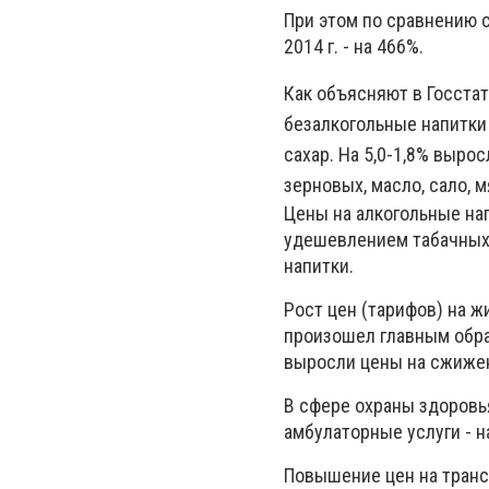
При этом по сравнению с
2014 г. - на 466%.
Как объясняют в Госстат
безалкогольные напитки 
сахар. На 5,0-1,8% выро
зерновых, масло, сало, 
Цены на алкогольные нап
удешевлением табачных 
напитки.
Рост цен (тарифов) на жи
произошел главным обра
выросли цены на сжиженн
В сфере охраны здоровья
амбулаторные услуги - н
Повышение цен на транс