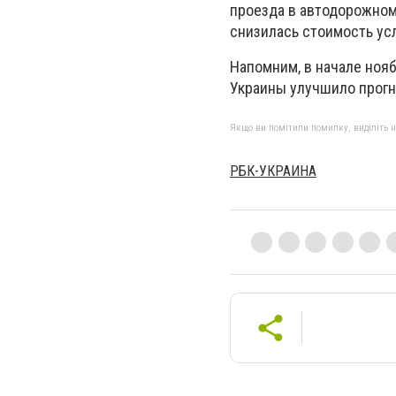
проезда в автодорожном 
снизилась стоимость ус
Напомним, в начале ноя
Украины улучшило прогно
Якщо ви помітили помилку, виділіть нео
РБК-УКРАИНА