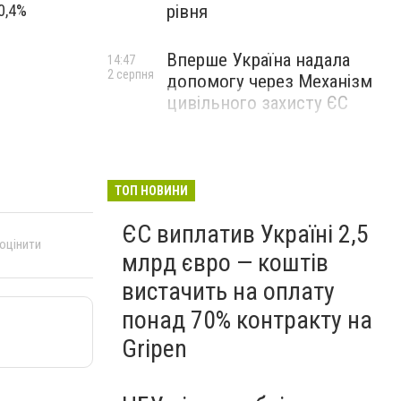
рівня
0,4%
Вперше Україна надала
14:47
2 серпня
допомогу через Механізм
цивільного захисту ЄС
ТОП НОВИНИ
ЄС виплатив Україні 2,5
 оцінити
млрд євро — коштів
вистачить на оплату
понад 70% контракту на
Gripen