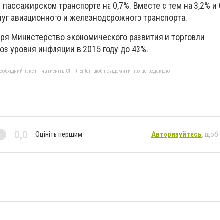
пассажирском транспорте на 0,7%. Вместе с тем на 3,2% и 
луг авиационного и железнодорожного транспорта.
бря Министерство экономического развития и торговли
з уровня инфляции в 2015 году до 43%.
бхідний текст і натисніть Ctrl + Enter, щоб повідомити про це редакцію
0,0
Оцініть першим
Авторизуйтесь
, щоб