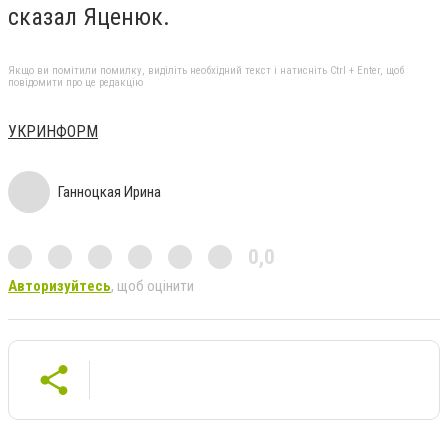
сказал Яценюк.
Якщо ви помітили помилку, виділіть необхідний текст і натисніть Ctrl + Enter, щоб
повідомити про це редакцію
УКРИНФОРМ
Ганноцкая Ирина
0,0
Авторизуйтесь
, щоб оцінити