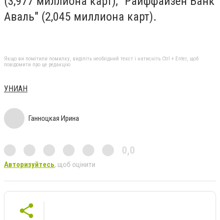
(3,977 миллиона карт), "Райффайзен Банк
Аваль" (2,045 миллиона карт).
Якщо ви помітили помилку, виділіть необхідний текст і натисніть Ctrl + Enter, щоб
повідомити про це редакцію
УНИАН
Ганноцкая Ирина
0,0
Авторизуйтесь
, щоб оцінити