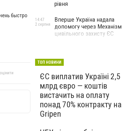
рівня
чень быстро
Вперше Україна надала
14:47
2 серпня
допомогу через Механізм
цивільного захисту ЄС
ТОП НОВИНИ
 оцінити
ЄС виплатив Україні 2,5
млрд євро — коштів
вистачить на оплату
понад 70% контракту на
Gripen