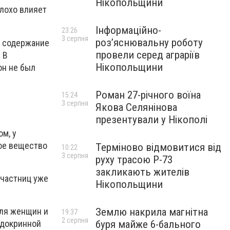
Нікопольщини
плохо влияет
Інформаційно-
23:26
3 серпня
роз’яснювальну роботу
а содержание
провели серед аграріїв
 В
Нікопольщини
он не был
Роман 27-річного воїна
15:24
3 серпня
Якова Селянінова
презентували у Нікополі
ом, у
ое вещество
Терміново відмовитися від
10:22
3 серпня
руху трасою Р-73
закликають жителів
участниц уже
Нікопольщини
Землю накрила магнітна
для женщин и
19:37
2 серпня
буря майже 6-бального
ндокринной