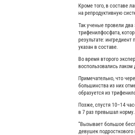
Кроме того, в составе л
на репродуктивную сист
Так ученые провели два
трифенилфосфата, котор
результате: ингредиент 
указан в составе.
Во время второго экспе
воспользовались лаком д
Примечательно, что чере
большинства из них от
образуется из трифенил
Позже, спустя 10–14 ча
в 7 раз превышал норму.
"Вызывает большое бесп
девушек подросткового 