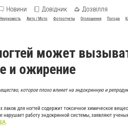
Новини
Довідник
Дозвілля
Нерухомість
Авто / Мото
Фотоотчеты
Оголошення
Погода
К
ногтей может вызыва
е и ожирение
вещество, которое плохо влияет на эндокринную и репроду
 лаков для ногтей содержит токсичное химическое веще
е нарушает работу эндокринной системы, заявляют ученые
ША
.