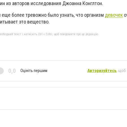
дин из авторов исследования Джоанна Конглтон.
м еще более тревожно было узнать, что организм
девочек
о
питывает это вещество.
бхідний текст і натисніть Ctrl + Enter, щоб повідомити про це редакцію
0,0
Оцініть першим
Авторизуйтесь
, щоб