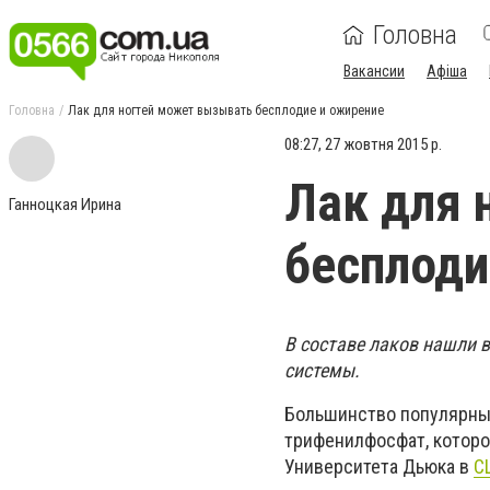
Головна
Вакансии
Афіша
Головна
Лак для ногтей может вызывать бесплодие и ожирение
08:27, 27 жовтня 2015 р.
Лак для 
Ганноцкая Ирина
бесплоди
В составе лаков нашли 
системы.
Большинство популярных
трифенилфосфат, которо
Университета Дьюка в
С