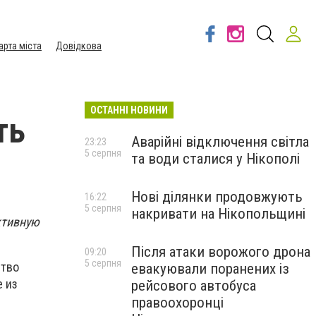
арта міста
Довідкова
ОСТАННІ НОВИНИ
ть
Аварійні відключення світла
23:23
5 серпня
та води сталися у Нікополі
Нові ділянки продовжують
16:22
5 серпня
накривати на Нікопольщині
ктивную
Після атаки ворожого дрона
09:20
5 серпня
ство
евакуювали поранених із
 из
рейсового автобуса
правоохоронці