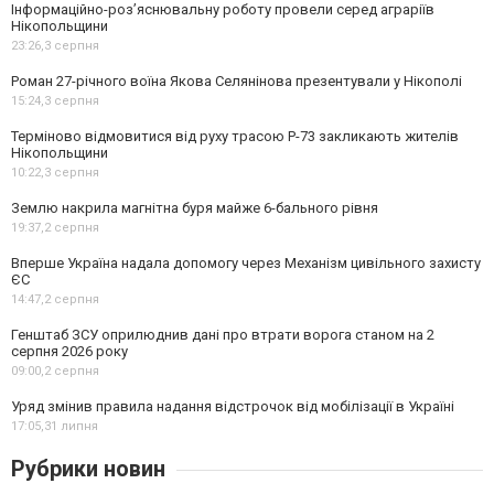
Інформаційно-роз’яснювальну роботу провели серед аграріїв
Нікопольщини
23:26,
3 серпня
Роман 27-річного воїна Якова Селянінова презентували у Нікополі
15:24,
3 серпня
Терміново відмовитися від руху трасою Р-73 закликають жителів
Нікопольщини
10:22,
3 серпня
Землю накрила магнітна буря майже 6-бального рівня
19:37,
2 серпня
Вперше Україна надала допомогу через Механізм цивільного захисту
ЄС
14:47,
2 серпня
Генштаб ЗСУ оприлюднив дані про втрати ворога станом на 2
серпня 2026 року
09:00,
2 серпня
Уряд змінив правила надання відстрочок від мобілізації в Україні
17:05,
31 липня
Рубрики новин