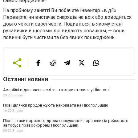
самоствердження.
На пробному занятті Ви побачите інвентар «в дії».
Перевірте, чи вистачає снарядів на всіх або доводиться
довго чекати своєї черги. Подивіться, в якому стані
рукавички й шоломи, які видають новачкам, — вони
повинні бути чистими та без явних пошкоджень.
Останні новини
Аварійні відключення світла та води сталися у Нікополі
23:23,
Вчора
Нові ділянки продовжують накривати на Нікопольщині
16:22,
Вчора
Після атаки ворожого дрона евакуювали поранених із рейсового
автобуса правоохоронці Нікопольщини
09:20,
Вчора