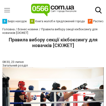
Б
Бюро находок
К
Книга жалоб и предложений города
Р
Расписан
Головна
Бізнес новини
Правила вибору секції кікбоксингу для
новачків [СЮЖЕТ]
Правила вибору секції кікбоксингу для
новачків [СЮЖЕТ]
08:30,
23 липня
Загальний розділ