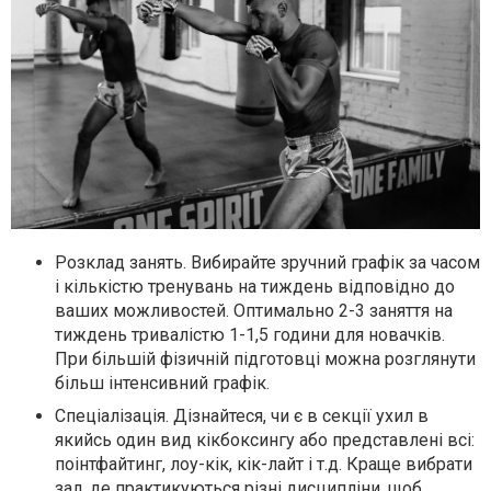
Розклад занять. Вибирайте зручний графік за часом
і кількістю тренувань на тиждень відповідно до
ваших можливостей. Оптимально 2-3 заняття на
тиждень тривалістю 1-1,5 години для новачків.
При більшій фізичній підготовці можна розглянути
більш інтенсивний графік.
Спеціалізація. Дізнайтеся, чи є в секції ухил в
якийсь один вид кікбоксингу або представлені всі:
поінтфайтинг, лоу-кік, кік-лайт і т.д. Краще вибрати
зал, де практикуються різні дисципліни, щоб