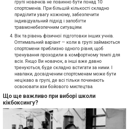
групі новачків не повинно бути понад 10
спортсменів. При більшій кількості складно
приділити увагу кожному, забезпечити
індивідуальний підхід і запобігти
травмонебезпечним ситуаціям.
Вік та рівень фізичної підготовки інших учнів.
Оптимальний варіант — коли в групі займаються
спортсмени приблизно одного рівня, щоб
тренування проходили в комфортному темпі для
всіх. Якщо Ви новачок, а інші вже давно
тренуються, буде складно встигати за ними. І
навпаки, досвідченим спортсменам може бути
нецікаво в групі, де всі тільки починають
освоювати ази бойового мистецтва.
Що ще важливо при виборі школи
кікбоксингу?