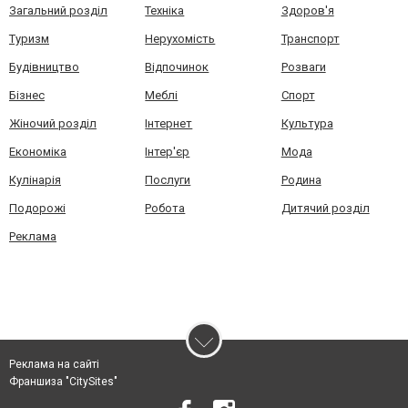
Загальний розділ
Техніка
Здоров'я
Туризм
Нерухомість
Транспорт
Будівництво
Відпочинок
Розваги
Бізнес
Меблі
Спорт
Жіночий розділ
Інтернет
Культура
Економіка
Інтер'єр
Мода
Кулінарія
Послуги
Родина
Подорожі
Робота
Дитячий розділ
Реклама
Реклама на сайті
Франшиза "CitySites"