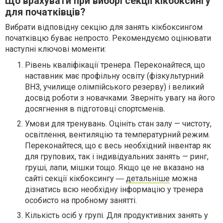
Що врахувати при виборі секції кікбоксингу
для початківців?
Вибрати відповідну секцію для занять кікбоксингом
початківцю буває непросто. Рекомендуємо оцінювати
наступні ключові моменти:
Рівень кваліфікації тренера. Переконайтеся, що
наставник має профільну освіту (фізкультурний
ВНЗ, училище олімпійського резерву) і великий
досвід роботи з новачками. Зверніть увагу на його
досягнення в підготовці спортсменів.
Умови для тренувань. Оцініть стан залу — чистоту,
освітлення, вентиляцію та температурний режим.
Переконайтеся, що є весь необхідний інвентар як
для групових, так і індивідуальних занять — ринг,
груші, лапи, мішки тощо. Якщо це не вказано на
сайті секції кікбоксингу ―
детальніше
можна
дізнатись всю необхідну інформацію у тренера
особисто на пробному занятті.
Кількість осіб у групі. Для продуктивних занять у