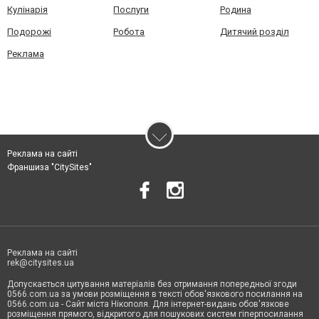
Кулінарія
Послуги
Родина
Подорожі
Робота
Дитячий розділ
Реклама
Реклама на сайті
Франшиза "CitySites"
Реклама на сайті
rek@citysites.ua
Допускається цитування матеріалів без отримання попередньої згоди
0566.com.ua за умови розміщення в тексті обов'язкового посилання на
0566.com.ua - Сайт міста Нікополя. Для інтернет-видань обов'язкове
розміщення прямого, відкритого для пошукових систем гіперпосилання