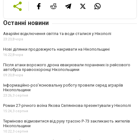
Останні новини
Аварійні відключення світла та води сталися у Нікополі
23:23,
Вчора
Нові ділянки продовжують накривати на Нікопольщині
16:22,
Вчора
Після атаки ворожого дрона евакуювали поранених із рейсового
автобуса правоохоронці Нікопольщини
09:20,
Вчора
Інформаційно-роз’яснювальну роботу провели серед аграріїв
Нікопольщини
23:26,
3 серпня
Роман 27-річного воїна Якова Селянінова презентували у Нікополі
15:24,
3 серпня
Терміново відмовитися від руху трасою Р-73 закликають жителів
Нікопольщини
10:22,
3 серпня