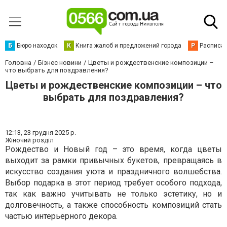
Б
Бюро находок
К
Книга жалоб и предложений города
Р
Расписан
Головна
Бізнес новини
Цветы и рождественские композиции –
что выбрать для поздравления?
Цветы и рождественские композиции – что
выбрать для поздравления?
12:13,
23 грудня 2025 р.
Жіночий розділ
Рождество и Новый год – это время, когда цветы
выходит за рамки привычных букетов, превращаясь в
искусство создания уюта и праздничного волшебства.
Выбор подарка в этот период требует особого подхода,
так как важно учитывать не только эстетику, но и
долговечность, а также способность композиций стать
частью интерьерного декора.