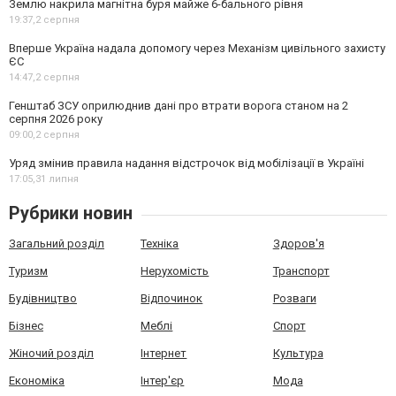
Землю накрила магнітна буря майже 6-бального рівня
19:37,
2 серпня
Вперше Україна надала допомогу через Механізм цивільного захисту
ЄС
14:47,
2 серпня
Генштаб ЗСУ оприлюднив дані про втрати ворога станом на 2
серпня 2026 року
09:00,
2 серпня
Уряд змінив правила надання відстрочок від мобілізації в Україні
17:05,
31 липня
Рубрики новин
Загальний розділ
Техніка
Здоров'я
Туризм
Нерухомість
Транспорт
Будівництво
Відпочинок
Розваги
Бізнес
Меблі
Спорт
Жіночий розділ
Інтернет
Культура
Економіка
Інтер'єр
Мода