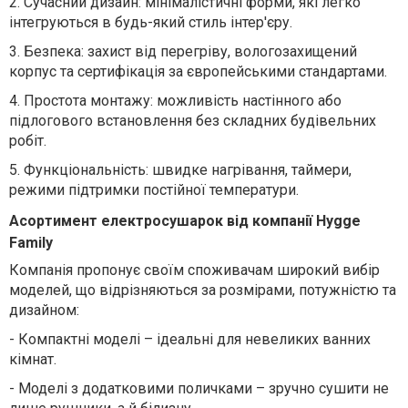
2.
Сучасний дизайн: мінімалістичні форми, які легко
інтегруються в будь-який стиль інтер'єру.
3.
Безпека: захист від перегріву, вологозахищений
корпус та сертифікація за європейськими стандартами.
4.
Простота монтажу: можливість настінного або
підлогового встановлення без складних будівельних
робіт.
5.
Функціональність: швидке нагрівання, таймери,
режими підтримки постійної температури.
Асортимент електросушарок від компанії Hygge
Family
Компанія пропонує своїм споживачам широкий вибір
моделей, що відрізняються за розмірами, потужністю та
дизайном:
-
Компактні моделі – ідеальні для невеликих ванних
кімнат.
-
Моделі з додатковими поличками – зручно сушити не