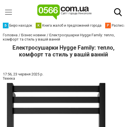
Б
Бюро находок
К
Книга жалоб и предложений города
Р
Расписан
Головна
Бізнес новини
Електросушарки Hygge Family: тепло,
комфорт та стиль у вашій ванній
Електросушарки Hygge Family: тепло,
комфорт та стиль у вашій ванній
17:56,
23 червня 2025 р.
Техніка