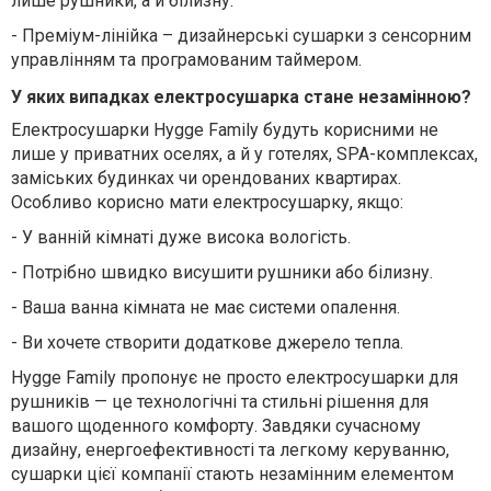
лише рушники, а й білизну.
-
Преміум-лінійка – дизайнерські сушарки з сенсорним
управлінням та програмованим таймером.
У яких випадках електросушарка стане незамінною?
Електросушарки Hygge Family будуть корисними не
лише у приватних оселях, а й у готелях, SPA-комплексах,
заміських будинках чи орендованих квартирах.
Особливо корисно мати електросушарку, якщо:
-
У ванній кімнаті дуже висока вологість.
-
Потрібно швидко висушити рушники або білизну.
-
Ваша ванна кімната не має системи опалення.
-
Ви хочете створити додаткове джерело тепла.
Hygge Family пропонує не просто електросушарки для
рушників — це технологічні та стильні рішення для
вашого щоденного комфорту. Завдяки сучасному
дизайну, енергоефективності та легкому керуванню,
сушарки цієї компанії стають незамінним елементом