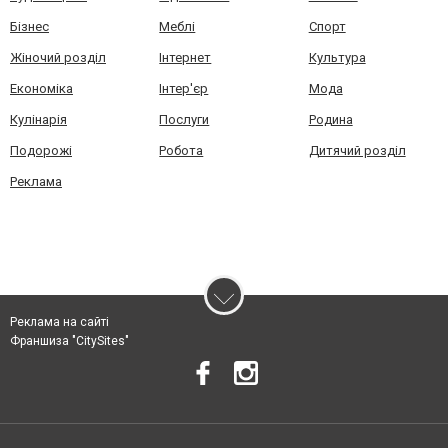
Бізнес
Меблі
Спорт
Жіночий розділ
Інтернет
Культура
Економіка
Інтер'єр
Мода
Кулінарія
Послуги
Родина
Подорожі
Робота
Дитячий розділ
Реклама
Реклама на сайті
Франшиза "CitySites"