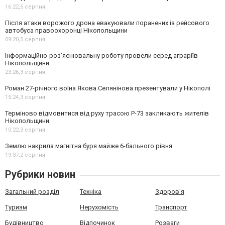
16:22,
5 серпня
Після атаки ворожого дрона евакуювали поранених із рейсового
автобуса правоохоронці Нікопольщини
09:20,
5 серпня
Інформаційно-роз’яснювальну роботу провели серед аграріїв
Нікопольщини
23:26,
3 серпня
Роман 27-річного воїна Якова Селянінова презентували у Нікополі
15:24,
3 серпня
Терміново відмовитися від руху трасою Р-73 закликають жителів
Нікопольщини
10:22,
3 серпня
Землю накрила магнітна буря майже 6-бального рівня
19:37,
2 серпня
Рубрики новин
Загальний розділ
Техніка
Здоров'я
Туризм
Нерухомість
Транспорт
Будівництво
Відпочинок
Розваги