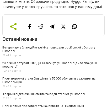
ванної кімнати. Обираючи продукцію Hygge Family, ви
інвестуєте у тепло, зручність та затишок у вашому домі.
Останні новини
Ветеринарну благодійну клініку пошкодив російський обстріл у
Нікополі
21:44,
7 серпня
23-річний рятувальник ДСНС загинув у Нікополі під час евакуації
пораненої
12:42,
7 серпня
Після ворожої атаки більшість із 55 000 абонентів заживили на
Нікопольщині
07:40,
7 серпня
Аварійні відключення світла та води сталися у Нікополі
23:23,
5 серпня
Нові ділянки продовжують накривати на Нікопольщині