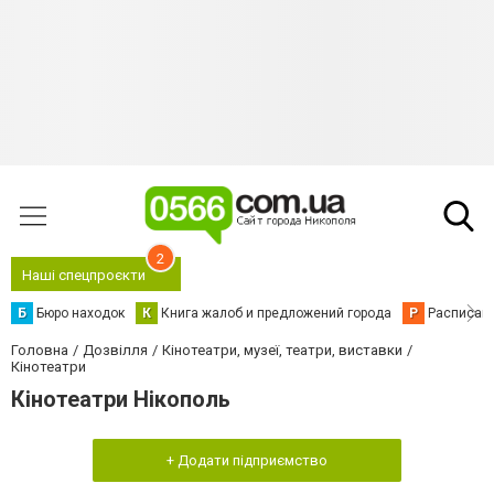
2
Наші спецпроєкти
Б
Бюро находок
К
Книга жалоб и предложений города
Р
Расписани
Головна
Дозвілля
Кінотеатри, музеї, театри, виставки
Кінотеатри
Кінотеатри Нікополь
+ Додати підприємство