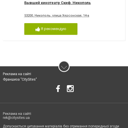
Бывший кинотеатр Скиф. Никополь
53200, Никополь, улица Херсонская, 14-а
Я рекомендую
Реклама на сайті
Франшиза "CitySites"
Реклама на сайті
rek@citysites.ua
Допускається цитування матеріалів без отримання попередньої згоди