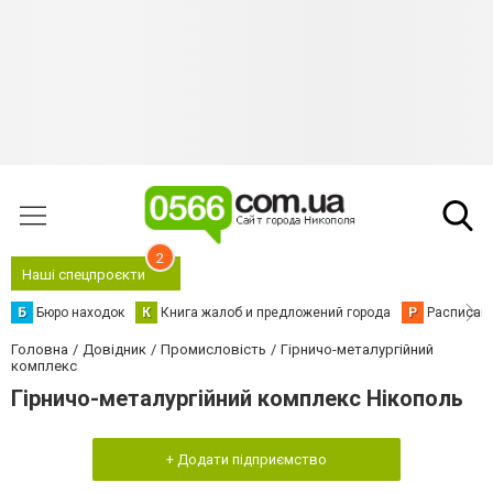
2
Наші спецпроєкти
Б
Бюро находок
К
Книга жалоб и предложений города
Р
Расписани
Головна
Довідник
Промисловість
Гірничо-металургійний
комплекс
Гірничо-металургійний комплекс Нікополь
+ Додати підприємство