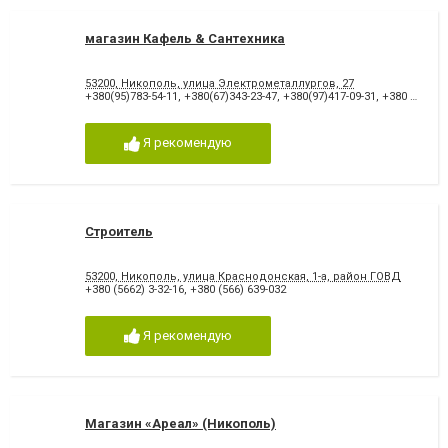
магазин Кафель & Сантехника
53200, Никополь, улица Электрометаллургов, 27
+380(95)783-54-11
,
+380(67)343-23-47
,
+380(97)417-09-31
,
+380 (67) 56-33-262
Я рекомендую
Строитель
53200, Никополь, улица Краснодонская, 1-а, район ГОВД
+380 (5662) 3-32-16
,
+380 (566) 639-032
Я рекомендую
Магазин «Ареал» (Никополь)