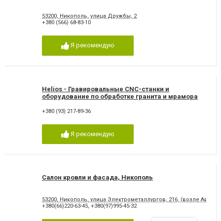
53200, Никополь, улица Дружбы, 2
+380 (566) 68-83-10
Я рекомендую
Helios - Гравировальные СNC-станки и
оборудование по обработке гранита и мрамора
(Никополь)
+380 (93) 217-89-36
Я рекомендую
Салон кровли и фасада, Никополь
53200, Никополь, улица Электрометаллургов, 216, (возле Автово
+380(66)220-63-45
,
+380(97)995-45-32